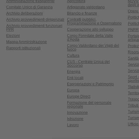
Amministrazione trasparente
Agricoltura
NUVV -
degli 
Comitato Unico di Garanzia
Artigianato valdostano
Opere
Archivio deliberazioni
Bilancio e finanze
Politic
Archivio provvedimenti dirigenziali
Contratti pubblici,
Programmazione e Osservatorio
Politic
Archivio provvedimenti funzionari
PPR
Cooperazione allo sviluppo
PNRR
Elezioni
Corpo Forestale della Valle
Portal
d'Aosta
artigi
Mappa Amministrazione
Corpo Valdostano dei Vigili del
Protez
Rapporti istituzionali
fuoco
Risors
Cultura
Sanità
CUS - Centrale Unica del
Servizi
Soccorso
Serviz
Energia
Sport 
Enti locali
sporti
Espropriazioni e Patrimonio
Statist
Europa
Territ
Europe Direct
Traspo
Formazione del personale
Tributi
regionale
Turis
Innovazione
Turism
Istruzione
Uffici
Lavoro