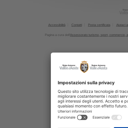
Accessibilità
Contatti
Posta certificata
Aiutaci a
Pagina a cura dell'
Assessorato turismo, sport, commercio, agr