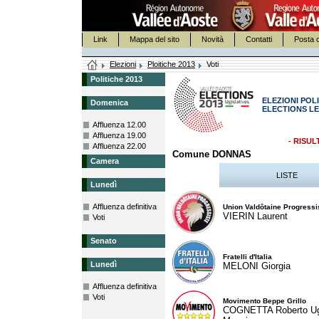
Link
Mappa del sito
Novità
Contatti
Posta c
Elezioni
Ploitiche 2013
Voti
Politiche 2013
ELEZIONI POLI
Domenica
ELECTIONS LE
Affluenza 12.00
Affluenza 19.00
- RISUL
Affluenza 22.00
Comune DONNAS
Camera
LISTE
Lunedì
Affluenza definitiva
Union Valdôtaine Progressi
VIERIN Laurent
Voti
Senato
Fratelli d'Italia
Lunedì
MELONI Giorgia
Affluenza definitiva
Voti
Movimento Beppe Grillo
COGNETTA Roberto U