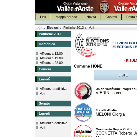
Link
Mappa del sito
Novità
Contatti
Posta c
Elezioni
Ploitiche 2013
Voti
Politiche 2013
ELEZIONI POLI
Domenica
ELECTIONS LE
Affluenza 12.00
Affluenza 19.00
- RISUL
Affluenza 22.00
Comune HÔNE
Camera
LISTE
Lunedì
Affluenza definitiva
Union Valdôtaine Progressi
VIERIN Laurent
Voti
Senato
Fratelli d'Italia
Lunedì
MELONI Giorgia
Affluenza definitiva
Voti
Movimento Beppe Grillo
COGNETTA Roberto U