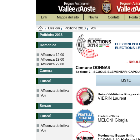
Link
Mappa del sito
Novità
Contatti
Posta c
Elezioni
Ploitiche 2013
Voti
Politiche 2013
ELEZIONI POLI
Domenica
ELECTIONS LE
Affluenza 12.00
Affluenza 19.00
- RISUL
Affluenza 22.00
Comune DONNAS
Camera
Sezione 2 - SCUOLE ELEMENTARI CAPO
LISTE
Lunedì
Affluenza definitiva
Union Valdôtaine Progressi
Voti
VIERIN Laurent
Senato
Lunedì
Fratelli d'Italia
MELONI Giorgia
Affluenza definitiva
Voti
Movimento Beppe Grillo
COGNETTA Roberto U