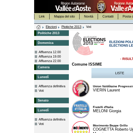
Link
Mappa del sito
Novità
Contatti
Posta c
Elezioni
Ploitiche 2013
Voti
Politiche 2013
ELEZIONI POLI
Domenica
ELECTIONS LE
Affluenza 12.00
Affluenza 19.00
- RISUL
Affluenza 22.00
Comune ISSIME
Camera
LISTE
Lunedì
Affluenza definitiva
Union Valdôtaine Progressi
VIERIN Laurent
Voti
Senato
Fratelli d'Italia
Lunedì
MELONI Giorgia
Affluenza definitiva
Voti
Movimento Beppe Grillo
COGNETTA Roberto U