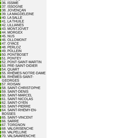
36. ISSIME
37. ISSOGNE
38. JOVENÇAN
39. LA MAGDELEINE
40. LA SALLE
41. LA THUILE
42. LILLIANES
43. MONTJOVET
44. MORGEX
45. NUS
46. OLLOMONT
47. OYACE
48. PERLOZ
49. POLLEIN
50. PONTBOSET
51. PONTEY
52. PONT-SAINT-MARTIN
53. PRÉ-SAINT-DIDIER
54. QUART
55. RHÊMES-NOTRE-DAME
56. RHÊMES-SAINT-
GEORGES
57. ROISAN
58. SAINT-CHRISTOPHE
59. SAINT-DENIS
60. SAINT-MARCEL
61. SAINT-NICOLAS
62. SAINT-OYEN
63. SAINT-PIERRE
64. SAINT-RHÉMY-EN-
BOSSES
65. SAINT-VINCENT
66. SARRE
67. TORGNON
68. VALGRISENCHE
69. VALPELLINE
70. VALSAVARENCHE