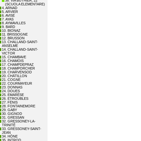
38. VIA BUTHIER, 22
(SCUOLA ELEMENTARE)
4. ARNAD
5. ARVIER
6. AVISE
7. AYAS
8. AYMAVILLES
9. BARD
10. BIONAZ
11. BRISSOGNE
12. BRUSSON
13. CHALLAND-SAINT-
ANSELME
14. CHALLAND-SAINT-
VICTOR
15. CHAMBAVE
16. CHAMOIS
17. CHAMPDEPRAZ
18. CHAMPORCHER
19. CHARVENSOD
20. CHÂTILLON
21. COGNE
22. COURMAYEUR
23. DONNAS
24. DOUES
25. EMARÈSE
26. ETROUBLES
27. FÉNIS
28. FONTAINEMORE
29. GABY
30. GIGNOD
31. GRESSAN
32. GRESSONEY-LA-
TRINITÉ
33. GRESSONEY-SAINT-
JEAN
34. HÔNE
35. INTROD