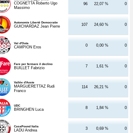
COGNETTA Roberto Ugo
96
22,07 %
0
Massimo
Autonomie Liberté Democratie
107
24,60 %
0
GUICHARDAZ Jean Pierre
Val d'Outa
0
0,00 %
0
CAMPION Eros
Fare per fermare il declino
7
1,61 %
0
BUILLET Fabrizio
Vallée d'Aoste
MARGUERETTAZ Rudi
114
26,21 %
0
Franco
UDC
8
1,84 %
0
BRINGHEN Luca
CasaPound Italia
3
0,69 %
0
LADU Andrea