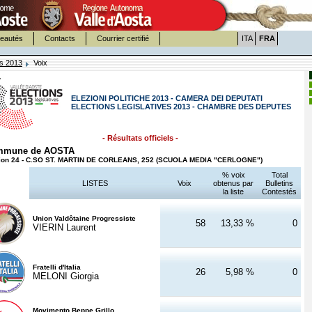
eautés
Contacts
Courrier certifié
ITA
FRA
es 2013
Voix
ELEZIONI POLITICHE 2013 - CAMERA DEI DEPUTATI
ELECTIONS LEGISLATIVES 2013 - CHAMBRE DES DEPUTES
- Résultats officiels -
mmune de AOSTA
ion 24 - C.SO ST. MARTIN DE CORLEANS, 252 (SCUOLA MEDIA "CERLOGNE")
% voix
Total
LISTES
Voix
obtenus par
Bulletins
la liste
Contestés
Union Valdôtaine Progressiste
58
13,33 %
0
VIERIN Laurent
Fratelli d'Italia
26
5,98 %
0
MELONI Giorgia
Movimento Beppe Grillo