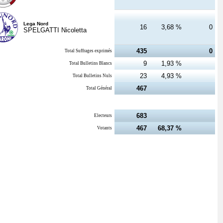
Lega Nord
16
3,68 %
0
SPELGATTI Nicoletta
435
0
Total Suffrages exprimés
9
1,93 %
Total Bulletins Blancs
23
4,93 %
Total Bulletins Nuls
467
Total Général
683
Electeurs
467
68,37 %
Votants