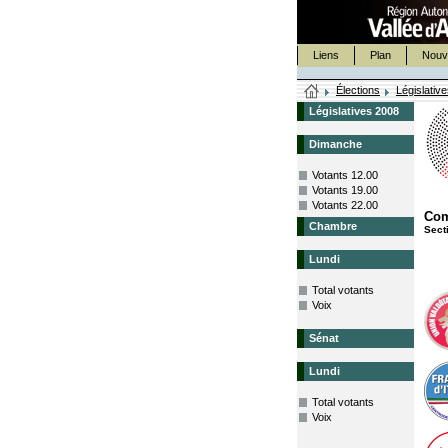
Liens
Plan
Nouv
Élections
Législativ
Législatives 2008
Dimanche
Votants 12.00
Votants 19.00
Votants 22.00
Co
Chambre
Sect
Lundi
Total votants
Voix
Sénat
Lundi
Total votants
Voix