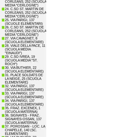
CORLEANS, 252 (SCUOLA
MEDIA "CERLOGNE")
24. C.SO ST. MARTIN DE
CORLEANS, 252 (SCUOLA
MEDIA "CERLOGNE")
25. VIA PARIGI, 137
(SCUOLE ELEMENTARI)
26. C.SO ST. MARTIN DE
CORLEANS, 252 (SCUOLA
MEDIA "CERLOGNE")
27. VIA CAVAGNET, 8
(SCUOLA ELEMENTARE)
28. VIALE DELLA PACE, 11
(SCUOLA MEDIA
"EINAUDI")
29. C.SO IVREA, 19
(SCUOLA MEDIA "ST.
ROCH")
30. VIA BUTHIER, 22
(SCUOLA ELEMENTARE)
31. PLACE SOLDATS DE
LA NEIGE, 25 (SCUOLA
ELEMENTARE)
32. VIA PARIGI, 137
(SCUOLA ELEMENTARE)
33. VIA PARIGI, 137
(SCUOLA ELEMENTARE)
34. VIA PARIGI, 137
(SCUOLA ELEMENTARE)
35. FRAZ. EXCENEX, 1
(SCUOLA MATERNA)
36. SIGNAYES - FRAZ.
SIGNAYES-OSSAN, 137
(SCUOLA MATERNA)
37. POROSSAN - LOC. LA
CHAPELLE, 140 (SC.
ELEMENTARE)