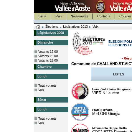
Liens
Plan
Nouveautés
Contacts
Courrier 
Élections
Législatives 2013
Voix
Législatives 2008
ELEZIONI POLI
Dimanche
ELECTIONS LE
Votants 12.00
Votants 19.00
- Résul
Votants 22.00
Commune de CHALLAND-ST-VI
Chambre
LISTES
Lundi
Total votants
Union Valdôtaine Progressi
Voix
VIERIN Laurent
Sénat
Lundi
Fratelli d'Italia
MELONI Giorgia
Total votants
Voix
Movimento Beppe Grillo
COGNETTA Roberto U