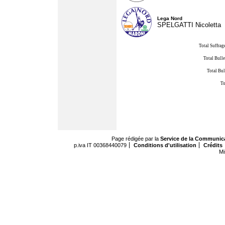
Lega Nord
SPELGATTI Nicoletta
Total Suffrag
Total Bulle
Total Bul
To
Page rédigée par la
Service de la Communic
p.iva IT 00368440079
Conditions d'utilisation
Crédits
Mi