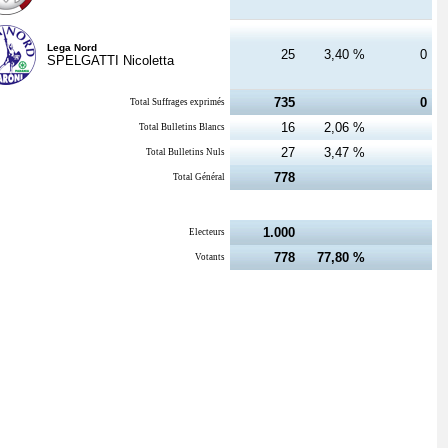
Lega Nord
25
3,40 %
0
SPELGATTI Nicoletta
735
0
Total Suffrages exprimés
16
2,06 %
Total Bulletins Blancs
27
3,47 %
Total Bulletins Nuls
778
Total Général
1.000
Electeurs
778
77,80 %
Votants