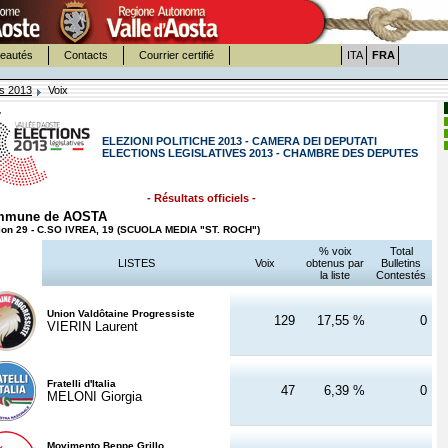
eautés
Contacts
Courrier certifié
ITA
FRA
es 2013
Voix
ELEZIONI POLITICHE 2013 - CAMERA DEI DEPUTATI
ELECTIONS LEGISLATIVES 2013 - CHAMBRE DES DEPUTES
- Résultats officiels -
mmune de AOSTA
ion 29 - C.SO IVREA, 19 (SCUOLA MEDIA "ST. ROCH")
% voix
Total
LISTES
Voix
obtenus par
Bulletins
la liste
Contestés
Union Valdôtaine Progressiste
129
17,55 %
0
VIERIN Laurent
Fratelli d'Italia
47
6,39 %
0
MELONI Giorgia
Movimento Beppe Grillo