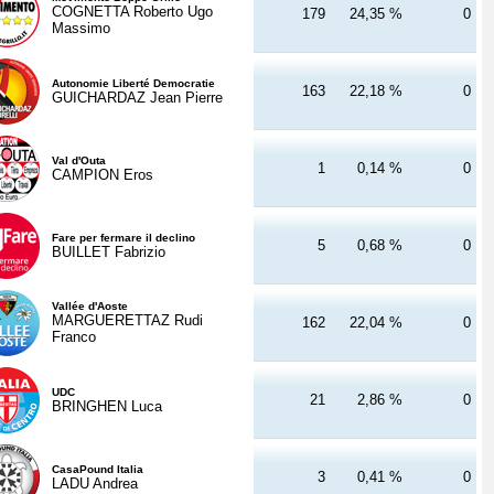
COGNETTA Roberto Ugo
179
24,35 %
0
Massimo
Autonomie Liberté Democratie
163
22,18 %
0
GUICHARDAZ Jean Pierre
Val d'Outa
1
0,14 %
0
CAMPION Eros
Fare per fermare il declino
5
0,68 %
0
BUILLET Fabrizio
Vallée d'Aoste
MARGUERETTAZ Rudi
162
22,04 %
0
Franco
UDC
21
2,86 %
0
BRINGHEN Luca
CasaPound Italia
3
0,41 %
0
LADU Andrea