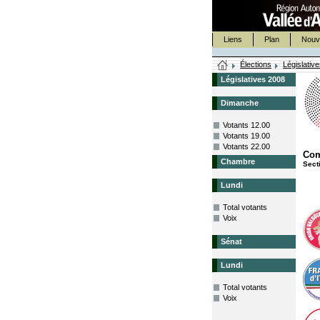
Liens
Plan
Nouv
Élections
Législativ
Législatives 2008
Dimanche
Votants 12.00
Votants 19.00
Votants 22.00
Co
Chambre
Sect
Lundi
Total votants
Voix
Sénat
Lundi
Total votants
Voix