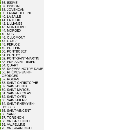
36. ISSIME
37. ISSOGNE
38. JOVENÇAN
39. LA MAGDELEINE
40. LA SALLE
41. LA THUILE
42. LILLIANES
43. MONTJOVET
44. MORGEX
45. NUS
46. OLLOMONT
47. OYACE
48. PERLOZ
49. POLLEIN
50. PONTBOSET
51. PONTEY
52. PONT-SAINT-MARTIN
53. PRÉ-SAINT-DIDIER
54. QUART
55. RHÊMES-NOTRE-DAME
56. RHÊMES-SAINT-
GEORGES
57. ROISAN
58. SAINT-CHRISTOPHE
59. SAINT-DENIS
60. SAINT-MARCEL
61. SAINT-NICOLAS
62. SAINT-OYEN
63. SAINT-PIERRE
64. SAINT-RHÉMY-EN-
BOSSES
65. SAINT-VINCENT
66. SARRE
67. TORGNON
68. VALGRISENCHE
69. VALPELLINE
70. VALSAVARENCHE