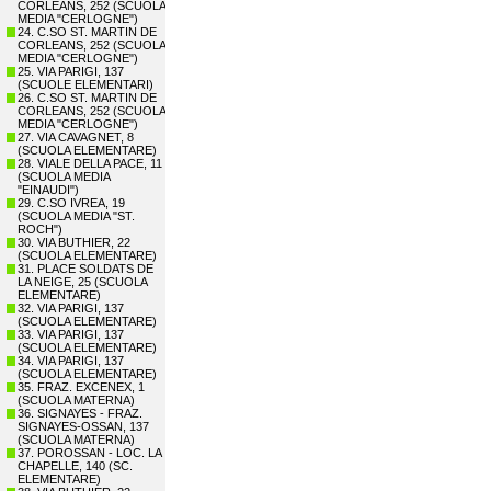
CORLEANS, 252 (SCUOLA
MEDIA "CERLOGNE")
24. C.SO ST. MARTIN DE
CORLEANS, 252 (SCUOLA
MEDIA "CERLOGNE")
25. VIA PARIGI, 137
(SCUOLE ELEMENTARI)
26. C.SO ST. MARTIN DE
CORLEANS, 252 (SCUOLA
MEDIA "CERLOGNE")
27. VIA CAVAGNET, 8
(SCUOLA ELEMENTARE)
28. VIALE DELLA PACE, 11
(SCUOLA MEDIA
"EINAUDI")
29. C.SO IVREA, 19
(SCUOLA MEDIA "ST.
ROCH")
30. VIA BUTHIER, 22
(SCUOLA ELEMENTARE)
31. PLACE SOLDATS DE
LA NEIGE, 25 (SCUOLA
ELEMENTARE)
32. VIA PARIGI, 137
(SCUOLA ELEMENTARE)
33. VIA PARIGI, 137
(SCUOLA ELEMENTARE)
34. VIA PARIGI, 137
(SCUOLA ELEMENTARE)
35. FRAZ. EXCENEX, 1
(SCUOLA MATERNA)
36. SIGNAYES - FRAZ.
SIGNAYES-OSSAN, 137
(SCUOLA MATERNA)
37. POROSSAN - LOC. LA
CHAPELLE, 140 (SC.
ELEMENTARE)