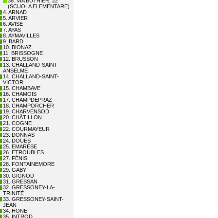
38. VIA BUTHIER, 22
(SCUOLA ELEMENTARE)
4. ARNAD
5. ARVIER
6. AVISE
7. AYAS
8. AYMAVILLES
9. BARD
10. BIONAZ
11. BRISSOGNE
12. BRUSSON
13. CHALLAND-SAINT-
ANSELME
14. CHALLAND-SAINT-
VICTOR
15. CHAMBAVE
16. CHAMOIS
17. CHAMPDEPRAZ
18. CHAMPORCHER
19. CHARVENSOD
20. CHÂTILLON
21. COGNE
22. COURMAYEUR
23. DONNAS
24. DOUES
25. EMARÈSE
26. ETROUBLES
27. FÉNIS
28. FONTAINEMORE
29. GABY
30. GIGNOD
31. GRESSAN
32. GRESSONEY-LA-
TRINITÉ
33. GRESSONEY-SAINT-
JEAN
34. HÔNE
35. INTROD