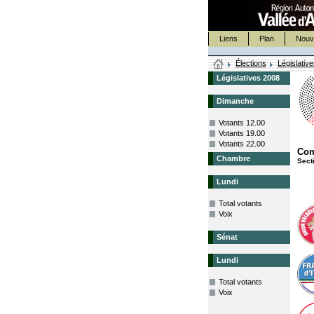
Liens
Plan
Nouv
Élections
Législativ
Législatives 2008
Dimanche
Votants 12.00
Votants 19.00
Votants 22.00
Co
Chambre
Sect
Lundi
Total votants
Voix
Sénat
Lundi
Total votants
Voix