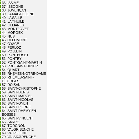
36. ISSIME
37. ISSOGNE
38. JOVENÇAN
39. LA MAGDELEINE
40. LA SALLE
41. LA THUILE
42. LILLIANES
43. MONTJOVET
44. MORGEX
45. NUS
46. OLLOMONT
47. OYACE
48. PERLOZ
49. POLLEIN
50. PONTBOSET
51. PONTEY
52. PONT-SAINT-MARTIN
53. PRÉ-SAINT-DIDIER
54. QUART
55. RHÊMES-NOTRE-DAME
56. RHÊMES-SAINT-
GEORGES
57. ROISAN
58. SAINT-CHRISTOPHE
59. SAINT-DENIS
60. SAINT-MARCEL
61. SAINT-NICOLAS
62. SAINT-OYEN
63. SAINT-PIERRE
64. SAINT-RHÉMY-EN-
BOSSES
65. SAINT-VINCENT
66. SARRE
67. TORGNON
68. VALGRISENCHE
69. VALPELLINE
70. VALSAVARENCHE