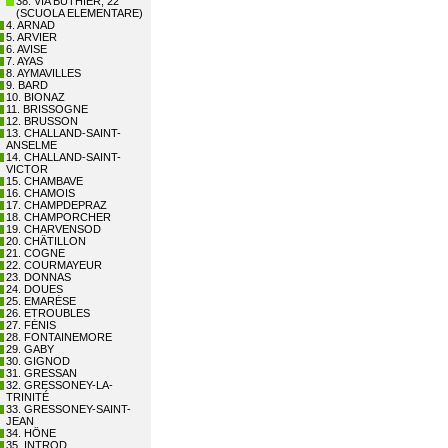
38. VIA BUTHIER, 22
(SCUOLA ELEMENTARE)
4. ARNAD
5. ARVIER
6. AVISE
7. AYAS
8. AYMAVILLES
9. BARD
10. BIONAZ
11. BRISSOGNE
12. BRUSSON
13. CHALLAND-SAINT-
ANSELME
14. CHALLAND-SAINT-
VICTOR
15. CHAMBAVE
16. CHAMOIS
17. CHAMPDEPRAZ
18. CHAMPORCHER
19. CHARVENSOD
20. CHÂTILLON
21. COGNE
22. COURMAYEUR
23. DONNAS
24. DOUES
25. EMARÈSE
26. ETROUBLES
27. FÉNIS
28. FONTAINEMORE
29. GABY
30. GIGNOD
31. GRESSAN
32. GRESSONEY-LA-
TRINITÉ
33. GRESSONEY-SAINT-
JEAN
34. HÔNE
35. INTROD