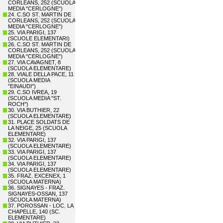
CORLEANS, 252 (SCUOLA
MEDIA "CERLOGNE")
24. C.SO ST. MARTIN DE
CORLEANS, 252 (SCUOLA
MEDIA "CERLOGNE")
25. VIA PARIGI, 137
(SCUOLE ELEMENTARI)
26. C.SO ST. MARTIN DE
CORLEANS, 252 (SCUOLA
MEDIA "CERLOGNE")
27. VIA CAVAGNET, 8
(SCUOLA ELEMENTARE)
28. VIALE DELLA PACE, 11
(SCUOLA MEDIA
"EINAUDI")
29. C.SO IVREA, 19
(SCUOLA MEDIA "ST.
ROCH")
30. VIA BUTHIER, 22
(SCUOLA ELEMENTARE)
31. PLACE SOLDATS DE
LA NEIGE, 25 (SCUOLA
ELEMENTARE)
32. VIA PARIGI, 137
(SCUOLA ELEMENTARE)
33. VIA PARIGI, 137
(SCUOLA ELEMENTARE)
34. VIA PARIGI, 137
(SCUOLA ELEMENTARE)
35. FRAZ. EXCENEX, 1
(SCUOLA MATERNA)
36. SIGNAYES - FRAZ.
SIGNAYES-OSSAN, 137
(SCUOLA MATERNA)
37. POROSSAN - LOC. LA
CHAPELLE, 140 (SC.
ELEMENTARE)