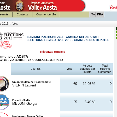
eautés
Contacts
Courrier certifié
ITA
FRA
es 2013
Voix
ELEZIONI POLITICHE 2013 - CAMERA DEI DEPUTATI
ELECTIONS LEGISLATIVES 2013 - CHAMBRE DES DEPUTES
- Résultats officiels -
mmune de AOSTA
ion 30 - VIA BUTHIER, 22 (SCUOLA ELEMENTARE)
% voix
Total
LISTES
Voix
obtenus par
Bulletins
la liste
Contestés
Union Valdôtaine Progressiste
60
12,96 %
0
VIERIN Laurent
Fratelli d'Italia
25
5,40 %
0
MELONI Giorgia
Movimento Beppe Grillo