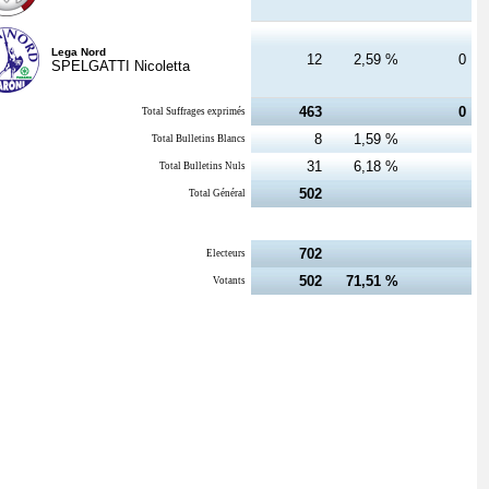
Lega Nord
12
2,59 %
0
SPELGATTI Nicoletta
463
0
Total Suffrages exprimés
8
1,59 %
Total Bulletins Blancs
31
6,18 %
Total Bulletins Nuls
502
Total Général
702
Electeurs
502
71,51 %
Votants