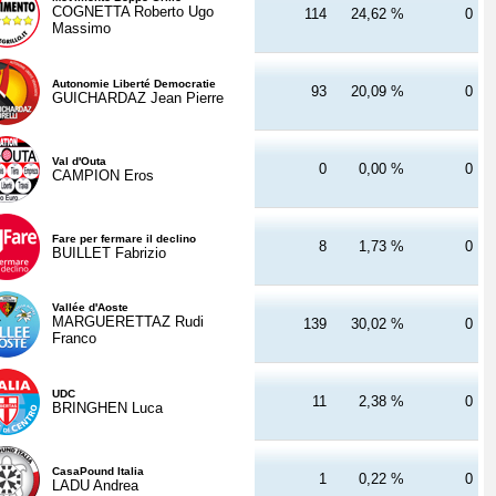
COGNETTA Roberto Ugo
114
24,62 %
0
Massimo
Autonomie Liberté Democratie
93
20,09 %
0
GUICHARDAZ Jean Pierre
Val d'Outa
0
0,00 %
0
CAMPION Eros
Fare per fermare il declino
8
1,73 %
0
BUILLET Fabrizio
Vallée d'Aoste
MARGUERETTAZ Rudi
139
30,02 %
0
Franco
UDC
11
2,38 %
0
BRINGHEN Luca
CasaPound Italia
1
0,22 %
0
LADU Andrea