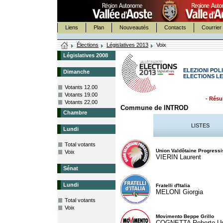
Liens
Plan
Nouveautés
Contacts
Courrier 
Élections
Législatives 2013
Voix
Législatives 2008
ELEZIONI POLI
Dimanche
ELECTIONS LE
Votants 12.00
Votants 19.00
- Résul
Votants 22.00
Commune de INTROD
Chambre
LISTES
Lundi
Total votants
Union Valdôtaine Progressi
Voix
VIERIN Laurent
Sénat
Lundi
Fratelli d'Italia
MELONI Giorgia
Total votants
Voix
Movimento Beppe Grillo
COGNETTA Roberto U