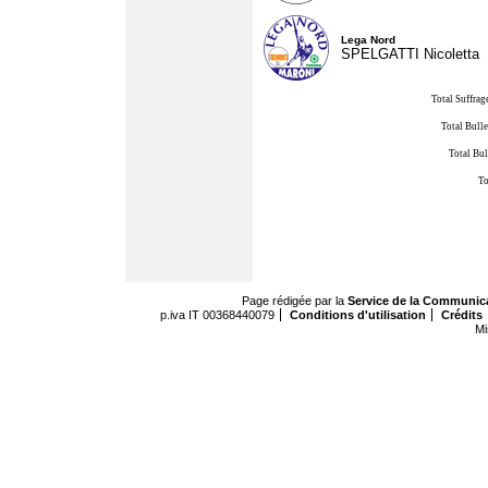
Lega Nord
SPELGATTI Nicoletta
Total Suffrag
Total Bulle
Total Bul
To
Page rédigée par la
Service de la Communic
p.iva IT 00368440079
Conditions d'utilisation
Crédits
Mi