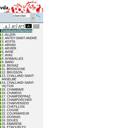
Communes/Sections
1. ALLEIN
2. ANTEY-SAINT-ANDRÉ
3. AOSTA
4. ARNAD
5. ARVIER
6. AVISE
7. AYAS
8. AYMAVILLES
9. BARD
10. BIONAZ
11. BRISSOGNE
12. BRUSSON
13. CHALLAND-SAINT-
ANSELME
14. CHALLAND-SAINT-
VICTOR
15. CHAMBAVE
16. CHAMOIS
17. CHAMPDEPRAZ
18. CHAMPORCHER
19. CHARVENSOD
20. CHÂTILLON
21. COGNE
22. COURMAYEUR
23. DONNAS
24. DOUES
25. EMARÈSE
26. ETROUBLES