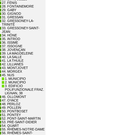
27. FÉNIS
28. FONTAINEMORE
29. GABY
30. GIGNOD
31. GRESSAN
32. GRESSONEY-LA-
TRINITÉ
33. GRESSONEY-SAINT-
JEAN
34. HÔNE
35. INTROD
36. ISSIME
37. ISSOGNE
38. JOVENÇAN
39. LA MAGDELEINE
40. LA SALLE
41. LA THUILE
42. LILLIANES
43. MONTJOVET
44. MORGEX
45. NUS
1. MUNICIPIO
2. MUNICIPIO
3. EDIFICIO
POLIFUNZIONALE FRAZ.
LIGNAN, 38
46. OLLOMONT
47. OYACE
48. PERLOZ
49. POLLEIN
50. PONTBOSET
51. PONTEY
52. PONT-SAINT-MARTIN
53. PRÉ-SAINT-DIDIER
54. QUART
55. RHÊMES-NOTRE-DAME
56. RHÊMES-SAINT-