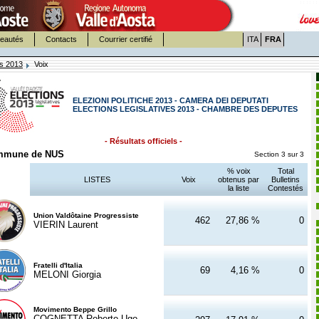
eautés
Contacts
Courrier certifié
ITA
FRA
es 2013
Voix
ELEZIONI POLITICHE 2013 - CAMERA DEI DEPUTATI
ELECTIONS LEGISLATIVES 2013 - CHAMBRE DES DEPUTES
- Résultats officiels -
mmune de NUS
Section 3 sur 3
% voix
Total
LISTES
Voix
obtenus par
Bulletins
la liste
Contestés
Union Valdôtaine Progressiste
462
27,86 %
0
VIERIN Laurent
Fratelli d'Italia
69
4,16 %
0
MELONI Giorgia
Movimento Beppe Grillo
COGNETTA Roberto Ugo