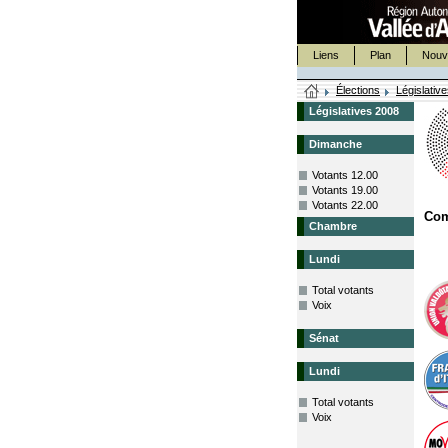
Liens
Plan
Nouv
Élections
Législativ
Législatives 2008
Dimanche
Votants 12.00
Votants 19.00
Votants 22.00
Co
Chambre
Lundi
Total votants
Voix
Sénat
Lundi
Total votants
Voix