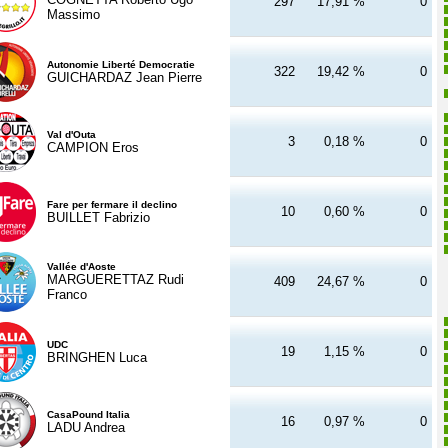
297
17,91 %
0
Massimo
Autonomie Liberté Democratie
322
19,42 %
0
GUICHARDAZ Jean Pierre
Val d'Outa
3
0,18 %
0
CAMPION Eros
Fare per fermare il declino
10
0,60 %
0
BUILLET Fabrizio
Vallée d'Aoste
MARGUERETTAZ Rudi
409
24,67 %
0
Franco
UDC
19
1,15 %
0
BRINGHEN Luca
CasaPound Italia
16
0,97 %
0
LADU Andrea