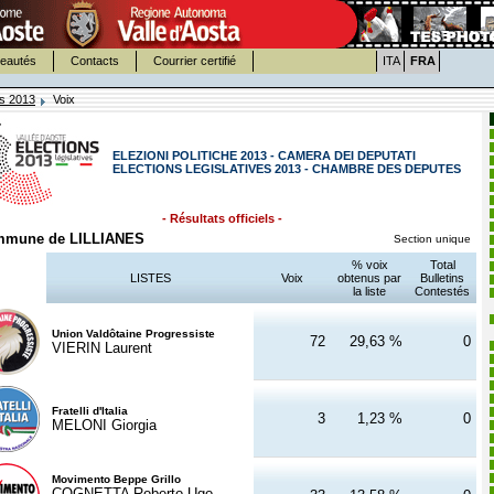
eautés
Contacts
Courrier certifié
ITA
FRA
es 2013
Voix
ELEZIONI POLITICHE 2013 - CAMERA DEI DEPUTATI
ELECTIONS LEGISLATIVES 2013 - CHAMBRE DES DEPUTES
- Résultats officiels -
mune de LILLIANES
Section unique
% voix
Total
LISTES
Voix
obtenus par
Bulletins
la liste
Contestés
Union Valdôtaine Progressiste
72
29,63 %
0
VIERIN Laurent
Fratelli d'Italia
3
1,23 %
0
MELONI Giorgia
Movimento Beppe Grillo
COGNETTA Roberto Ugo