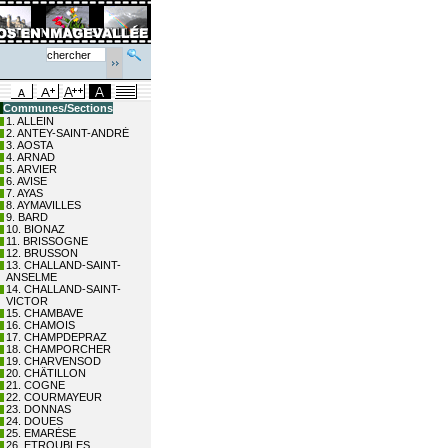
Communes/Sections
1. ALLEIN
2. ANTEY-SAINT-ANDRÉ
3. AOSTA
4. ARNAD
5. ARVIER
6. AVISE
7. AYAS
8. AYMAVILLES
9. BARD
10. BIONAZ
11. BRISSOGNE
12. BRUSSON
13. CHALLAND-SAINT-
ANSELME
14. CHALLAND-SAINT-
VICTOR
15. CHAMBAVE
16. CHAMOIS
17. CHAMPDEPRAZ
18. CHAMPORCHER
19. CHARVENSOD
20. CHÂTILLON
21. COGNE
22. COURMAYEUR
23. DONNAS
24. DOUES
25. EMARÈSE
26. ETROUBLES