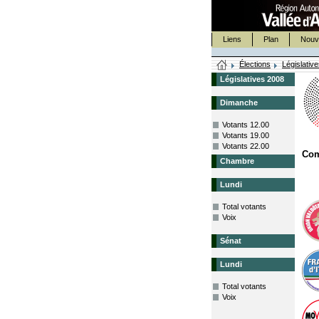
Liens
Plan
Nouv
Élections
Législativ
Législatives 2008
Dimanche
Votants 12.00
Votants 19.00
Votants 22.00
Com
Chambre
Lundi
Total votants
Voix
Sénat
Lundi
Total votants
Voix