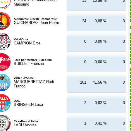
33
13,58 %
0
Massimo
Autonomie Liberté Democratie
24
9,88 %
0
GUICHARDAZ Jean Pierre
Val d'Outa
0
0,00 %
0
CAMPION Eros
Fare per fermare il declino
0
0,00 %
0
BUILLET Fabrizio
Vallée d'Aoste
MARGUERETTAZ Rudi
101
41,56 %
0
Franco
UDC
2
0,82 %
0
BRINGHEN Luca
CasaPound Italia
1
0,41 %
0
LADU Andrea