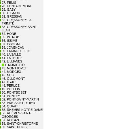
27. FÉNIS
28. FONTAINEMORE
29. GABY
30. GIGNOD
31. GRESSAN
32. GRESSONEY-LA-
TRINITÉ
33. GRESSONEY-SAINT-
JEAN
34. HÔNE
35. INTROD
36. ISSIME
37. ISSOGNE
38. JOVENÇAN
39. LA MAGDELEINE
40. LA SALLE
41. LA THUILE
42. LILLIANES
1. MUNICIPIO
43. MONTJOVET
44. MORGEX
45. NUS
46. OLLOMONT
47. OYACE
48. PERLOZ
49. POLLEIN
50. PONTBOSET
51. PONTEY
52. PONT-SAINT-MARTIN
53. PRÉ-SAINT-DIDIER
54. QUART
55. RHÊMES-NOTRE-DAME
56. RHÊMES-SAINT-
GEORGES
57. ROISAN
58. SAINT-CHRISTOPHE
59. SAINT-DENIS