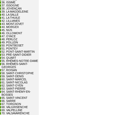
36. ISSIME
37. ISSOGNE
38. JOVENÇAN
39. LA MAGDELEINE
40. LA SALLE
41. LA THUILE
42. LILLIANES
43. MONTJOVET
44. MORGEX
45. NUS
46. OLLOMONT
47. OYACE
48. PERLOZ
49. POLLEIN
50. PONTBOSET
51. PONTEY
52. PONT-SAINT-MARTIN
53. PRÉ-SAINT-DIDIER
54. QUART
55. RHÊMES-NOTRE-DAME
56. RHÊMES-SAINT-
GEORGES
57. ROISAN
58. SAINT-CHRISTOPHE
59. SAINT-DENIS
60. SAINT-MARCEL
61. SAINT-NICOLAS
62. SAINT-OYEN
63. SAINT-PIERRE
64. SAINT-RHÉMY-EN-
BOSSES
65. SAINT-VINCENT
66. SARRE
67. TORGNON
68. VALGRISENCHE
69. VALPELLINE
70. VALSAVARENCHE