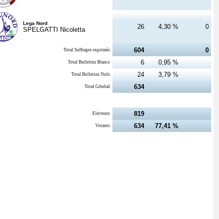
Lega Nord
26
4,30 %
0
SPELGATTI Nicoletta
604
0
Total Suffrages exprimés
6
0,95 %
Total Bulletins Blancs
24
3,79 %
Total Bulletins Nuls
634
Total Général
819
Electeurs
634
77,41 %
Votants