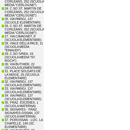
CORLEANS, 252 (SCUOLA
MEDIA "CERLOGNE")
24. C.SO ST. MARTIN DE
CORLEANS, 252 (SCUOLA
MEDIA "CERLOGNE")
25. VIA PARIGI, 137
(SCUOLE ELEMENTARI)
26. C.SO ST. MARTIN DE
CORLEANS, 252 (SCUOLA
MEDIA "CERLOGNE")
27. VIA CAVAGNET, 8
(SCUOLA ELEMENTARE)
28. VIALE DELLA PACE, 11
(SCUOLA MEDIA
"EINAUDI")
29. C.SO IVREA, 19
(SCUOLA MEDIA "ST.
ROCH")
30. VIA BUTHIER, 22
(SCUOLA ELEMENTARE)
31. PLACE SOLDATS DE
LA NEIGE, 25 (SCUOLA
ELEMENTARE)
32. VIA PARIGI, 137
(SCUOLA ELEMENTARE)
33. VIA PARIGI, 137
(SCUOLA ELEMENTARE)
34. VIA PARIGI, 137
(SCUOLA ELEMENTARE)
35. FRAZ. EXCENEX, 1
(SCUOLA MATERNA)
36. SIGNAYES - FRAZ.
SIGNAYES-OSSAN, 137
(SCUOLA MATERNA)
37. POROSSAN - LOC. LA
CHAPELLE, 140 (SC.
ELEMENTARE)