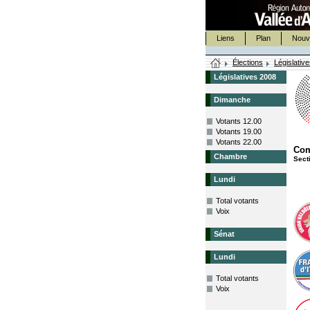
Liens
Plan
Nouv
Élections
Législativ
Législatives 2008
Dimanche
Votants 12.00
Votants 19.00
Votants 22.00
Co
Chambre
Sect
Lundi
Total votants
Voix
Sénat
Lundi
Total votants
Voix