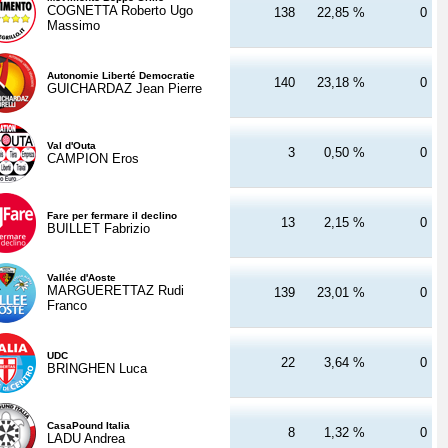
COGNETTA Roberto Ugo
138
22,85 %
0
Massimo
Autonomie Liberté Democratie
140
23,18 %
0
GUICHARDAZ Jean Pierre
Val d'Outa
3
0,50 %
0
CAMPION Eros
Fare per fermare il declino
13
2,15 %
0
BUILLET Fabrizio
Vallée d'Aoste
MARGUERETTAZ Rudi
139
23,01 %
0
Franco
UDC
22
3,64 %
0
BRINGHEN Luca
CasaPound Italia
8
1,32 %
0
LADU Andrea