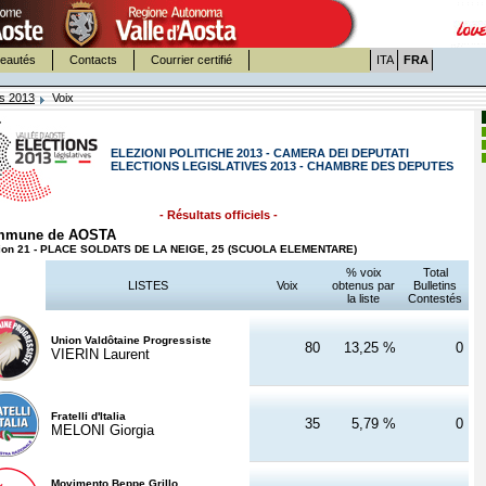
eautés
Contacts
Courrier certifié
ITA
FRA
es 2013
Voix
ELEZIONI POLITICHE 2013 - CAMERA DEI DEPUTATI
ELECTIONS LEGISLATIVES 2013 - CHAMBRE DES DEPUTES
- Résultats officiels -
mmune de AOSTA
ion 21 - PLACE SOLDATS DE LA NEIGE, 25 (SCUOLA ELEMENTARE)
% voix
Total
LISTES
Voix
obtenus par
Bulletins
la liste
Contestés
Union Valdôtaine Progressiste
80
13,25 %
0
VIERIN Laurent
Fratelli d'Italia
35
5,79 %
0
MELONI Giorgia
Movimento Beppe Grillo