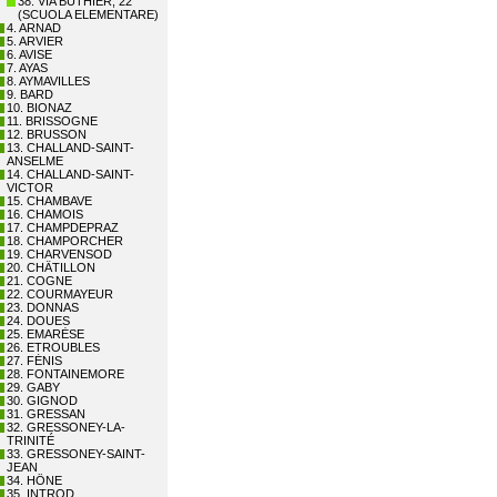
38. VIA BUTHIER, 22
(SCUOLA ELEMENTARE)
4. ARNAD
5. ARVIER
6. AVISE
7. AYAS
8. AYMAVILLES
9. BARD
10. BIONAZ
11. BRISSOGNE
12. BRUSSON
13. CHALLAND-SAINT-
ANSELME
14. CHALLAND-SAINT-
VICTOR
15. CHAMBAVE
16. CHAMOIS
17. CHAMPDEPRAZ
18. CHAMPORCHER
19. CHARVENSOD
20. CHÂTILLON
21. COGNE
22. COURMAYEUR
23. DONNAS
24. DOUES
25. EMARÈSE
26. ETROUBLES
27. FÉNIS
28. FONTAINEMORE
29. GABY
30. GIGNOD
31. GRESSAN
32. GRESSONEY-LA-
TRINITÉ
33. GRESSONEY-SAINT-
JEAN
34. HÔNE
35. INTROD