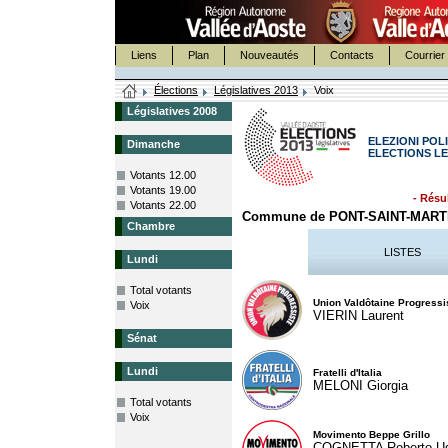
Liens
Plan
Nouveautés
Contacts
Courrier 
Élections
Législatives 2013
Voix
Législatives 2008
ELEZIONI POLI
Dimanche
ELECTIONS LE
Votants 12.00
Votants 19.00
- Résul
Votants 22.00
Commune de PONT-SAINT-MART
Chambre
LISTES
Lundi
Total votants
Union Valdôtaine Progressi
Voix
VIERIN Laurent
Sénat
Lundi
Fratelli d'Italia
MELONI Giorgia
Total votants
Voix
Movimento Beppe Grillo
COGNETTA Roberto U