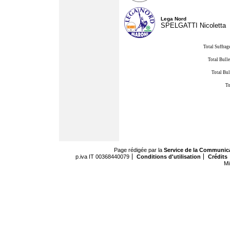
Lega Nord
SPELGATTI Nicoletta
Total Suffrag
Total Bulle
Total Bul
To
Page rédigée par la
Service de la Communic
p.iva IT 00368440079
Conditions d'utilisation
Crédits
Mi