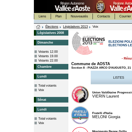
Liens
Plan
Nouveautés
Contacts
Courrier 
Élections
Législatives 2013
Voix
Législatives 2008
ELEZIONI POLI
Dimanche
ELECTIONS LE
Votants 12.00
Votants 19.00
- Résul
Votants 22.00
Commune de AOSTA
Chambre
Section 8 - PIAZZA ARCO D'AUGUSTO, 2
Lundi
LISTES
Total votants
Voix
Union Valdôtaine Progressi
VIERIN Laurent
Sénat
Lundi
Fratelli d'Italia
MELONI Giorgia
Total votants
Voix
Movimento Beppe Grillo