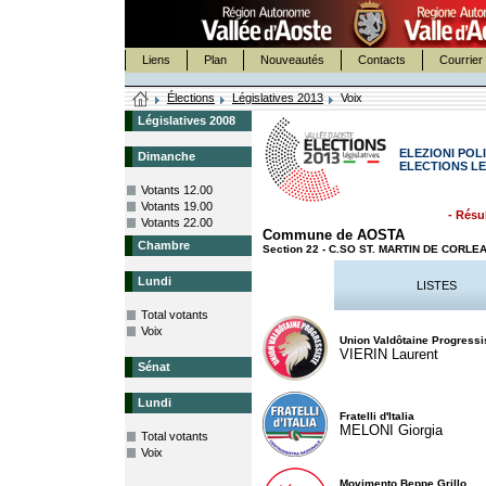
Liens
Plan
Nouveautés
Contacts
Courrier 
Élections
Législatives 2013
Voix
Législatives 2008
ELEZIONI POLI
Dimanche
ELECTIONS LE
Votants 12.00
Votants 19.00
- Résul
Votants 22.00
Commune de AOSTA
Chambre
Section 22 - C.SO ST. MARTIN DE CORL
Lundi
LISTES
Total votants
Voix
Union Valdôtaine Progressi
VIERIN Laurent
Sénat
Lundi
Fratelli d'Italia
MELONI Giorgia
Total votants
Voix
Movimento Beppe Grillo