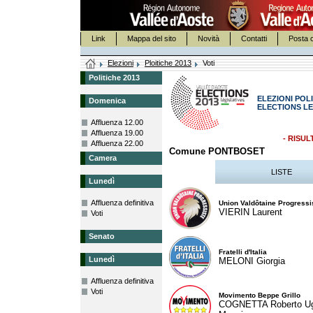
Link
Mappa del sito
Novità
Contatti
Posta c
Elezioni
Ploitiche 2013
Voti
Politiche 2013
ELEZIONI POLI
Domenica
ELECTIONS LE
Affluenza 12.00
Affluenza 19.00
- RISUL
Affluenza 22.00
Comune PONTBOSET
Camera
LISTE
Lunedì
Affluenza definitiva
Union Valdôtaine Progressi
VIERIN Laurent
Voti
Senato
Fratelli d'Italia
Lunedì
MELONI Giorgia
Affluenza definitiva
Voti
Movimento Beppe Grillo
COGNETTA Roberto U