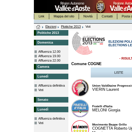
Link
Mappa del sito
Novità
Contatti
Posta c
Elezioni
Ploitiche 2013
Voti
Politiche 2013
ELEZIONI POLI
Domenica
ELECTIONS LE
Affluenza 12.00
Affluenza 19.00
- RISUL
Affluenza 22.00
Comune COGNE
Camera
LISTE
Lunedì
Affluenza definitiva
Union Valdôtaine Progressi
VIERIN Laurent
Voti
Senato
Fratelli d'Italia
Lunedì
MELONI Giorgia
Affluenza definitiva
Voti
Movimento Beppe Grillo
COGNETTA Roberto U