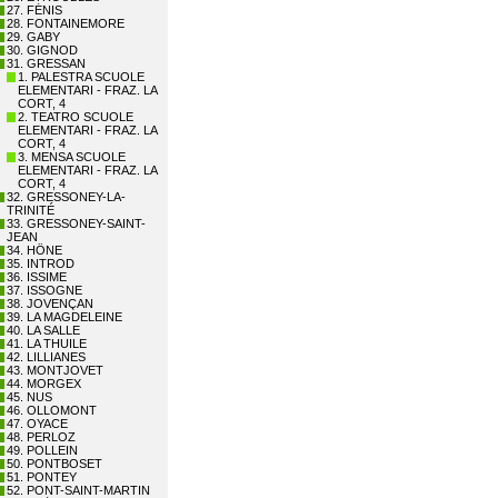
27. FÉNIS
28. FONTAINEMORE
29. GABY
30. GIGNOD
31. GRESSAN
1. PALESTRA SCUOLE
ELEMENTARI - FRAZ. LA
CORT, 4
2. TEATRO SCUOLE
ELEMENTARI - FRAZ. LA
CORT, 4
3. MENSA SCUOLE
ELEMENTARI - FRAZ. LA
CORT, 4
32. GRESSONEY-LA-
TRINITÉ
33. GRESSONEY-SAINT-
JEAN
34. HÔNE
35. INTROD
36. ISSIME
37. ISSOGNE
38. JOVENÇAN
39. LA MAGDELEINE
40. LA SALLE
41. LA THUILE
42. LILLIANES
43. MONTJOVET
44. MORGEX
45. NUS
46. OLLOMONT
47. OYACE
48. PERLOZ
49. POLLEIN
50. PONTBOSET
51. PONTEY
52. PONT-SAINT-MARTIN