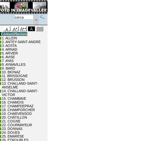
Comuni/Sezioni
1. ALLEIN
2. ANTEY-SAINT-ANDRÉ
3. AOSTA
4. ARNAD
5. ARVIER
6. AVISE
7. AYAS
8. AYMAVILLES
9. BARD
10. BIONAZ
11. BRISSOGNE
12. BRUSSON
13. CHALLAND-SAINT-
ANSELME
14. CHALLAND-SAINT-
VICTOR
15. CHAMBAVE
16. CHAMOIS
17. CHAMPDEPRAZ
18. CHAMPORCHER
19. CHARVENSOD
20. CHÂTILLON
21. COGNE
22. COURMAYEUR
23. DONNAS
24. DOUES
25. EMARÈSE
26. ETROUBLES