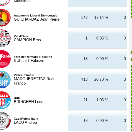
Massimo
Autonomie Liberté Democratie
342
17,14 %
0
GUICHARDAZ Jean Pierre
Val d'Outa
1
0,05 %
0
CAMPION Eros
Fare per fermare il declino
18
0,90 %
0
BUILLET Fabrizio
Vallée d'Aoste
MARGUERETTAZ Rudi
413
20,70 %
0
Franco
UDC
21
1,05 %
0
BRINGHEN Luca
CasaPound Italia
18
0,90 %
0
LADU Andrea