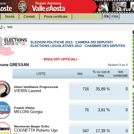
Novità
Contatti
Posta certificata
ITA
FRA
13
Voti
ELEZIONI POLITICHE 2013 - CAMERA DEI DEPUTATI
ELECTIONS LEGISLATIVES 2013 - CHAMBRE DES DEPUTES
- RISULTATI UFFICIALI -
mune GRESSAN
Sezioni 3 su 3
% su voti di
Voti
LISTE
Voti
lista
contestati
Union Valdôtaine Progressiste
716
35,89 %
0
VIERIN Laurent
Fratelli d'Italia
76
3,81 %
0
MELONI Giorgia
Movimento Beppe Grillo
COGNETTA Roberto Ugo
347
17,39 %
0