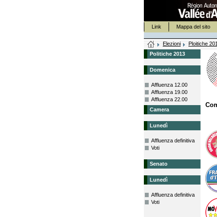
Link
Mappa del sito
Elezioni
Ploitiche 20
Politiche 2013
Domenica
Affluenza 12.00
Affluenza 19.00
Affluenza 22.00
Co
Camera
Lunedì
Affluenza definitiva
Voti
Senato
Lunedì
Affluenza definitiva
Voti