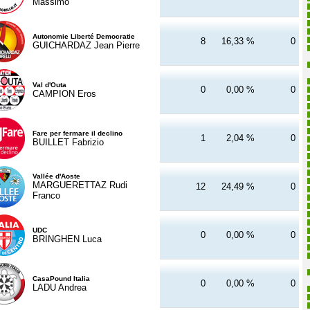
Massimo
Autonomie Liberté Democratie
8
16,33 %
0
GUICHARDAZ Jean Pierre
Val d'Outa
0
0,00 %
0
CAMPION Eros
Fare per fermare il declino
1
2,04 %
0
BUILLET Fabrizio
Vallée d'Aoste
MARGUERETTAZ Rudi
12
24,49 %
0
Franco
UDC
0
0,00 %
0
BRINGHEN Luca
CasaPound Italia
0
0,00 %
0
LADU Andrea