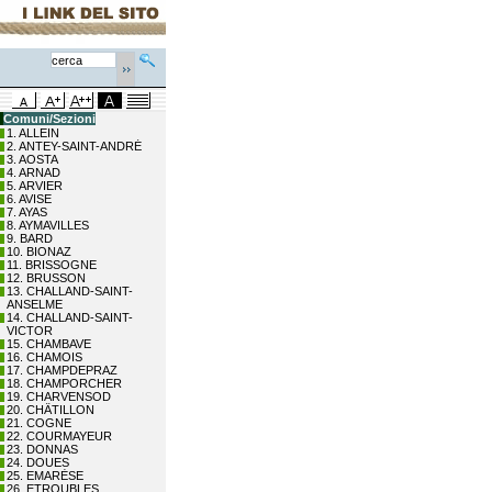
Comuni/Sezioni
1. ALLEIN
2. ANTEY-SAINT-ANDRÉ
3. AOSTA
4. ARNAD
5. ARVIER
6. AVISE
7. AYAS
8. AYMAVILLES
9. BARD
10. BIONAZ
11. BRISSOGNE
12. BRUSSON
13. CHALLAND-SAINT-
ANSELME
14. CHALLAND-SAINT-
VICTOR
15. CHAMBAVE
16. CHAMOIS
17. CHAMPDEPRAZ
18. CHAMPORCHER
19. CHARVENSOD
20. CHÂTILLON
21. COGNE
22. COURMAYEUR
23. DONNAS
24. DOUES
25. EMARÈSE
26. ETROUBLES