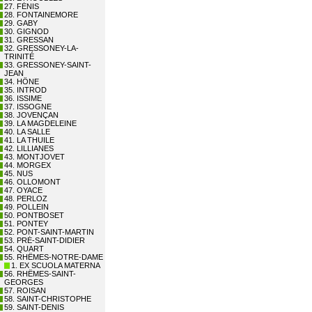
27. FÉNIS
28. FONTAINEMORE
29. GABY
30. GIGNOD
31. GRESSAN
32. GRESSONEY-LA-
TRINITÉ
33. GRESSONEY-SAINT-
JEAN
34. HÔNE
35. INTROD
36. ISSIME
37. ISSOGNE
38. JOVENÇAN
39. LA MAGDELEINE
40. LA SALLE
41. LA THUILE
42. LILLIANES
43. MONTJOVET
44. MORGEX
45. NUS
46. OLLOMONT
47. OYACE
48. PERLOZ
49. POLLEIN
50. PONTBOSET
51. PONTEY
52. PONT-SAINT-MARTIN
53. PRÉ-SAINT-DIDIER
54. QUART
55. RHÊMES-NOTRE-DAME
1. EX SCUOLA MATERNA
56. RHÊMES-SAINT-
GEORGES
57. ROISAN
58. SAINT-CHRISTOPHE
59. SAINT-DENIS