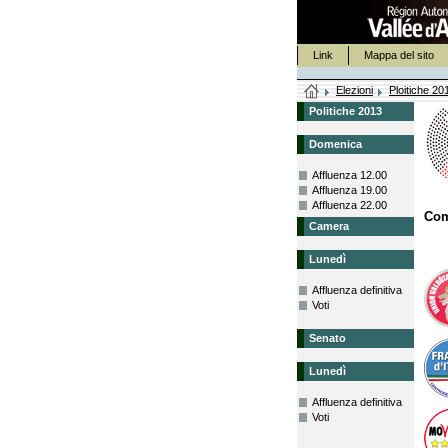
Link
Mappa del sito
Elezioni
Ploitiche 20
Politiche 2013
Domenica
Affluenza 12.00
Affluenza 19.00
Affluenza 22.00
Co
Camera
Lunedì
Affluenza definitiva
Voti
Senato
Lunedì
Affluenza definitiva
Voti