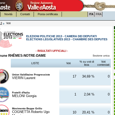
Novità
Contatti
Posta certificata
ITA
FRA
13
Voti
ELEZIONI POLITICHE 2013 - CAMERA DEI DEPUTATI
ELECTIONS LEGISLATIVES 2013 - CHAMBRE DES DEPUTES
- RISULTATI UFFICIALI -
mune RHÊMES-NOTRE-DAME
Sezione unica
% su voti di
Voti
LISTE
Voti
lista
contestati
Union Valdôtaine Progressiste
17
34,69 %
0
VIERIN Laurent
Fratelli d'Italia
1
2,04 %
0
MELONI Giorgia
Movimento Beppe Grillo
COGNETTA Roberto Ugo
10
20,41 %
0