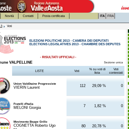
Novità
Contatti
Posta certificata
ITA
FRA
13
Voti
ELEZIONI POLITICHE 2013 - CAMERA DEI DEPUTATI
ELECTIONS LEGISLATIVES 2013 - CHAMBRE DES DEPUTES
- RISULTATI UFFICIALI -
mune VALPELLINE
Sezione unica
% su voti di
Voti
LISTE
Voti
lista
contestati
Union Valdôtaine Progressiste
112
29,09 %
0
VIERIN Laurent
Fratelli d'Italia
7
1,82 %
0
MELONI Giorgia
Movimento Beppe Grillo
COGNETTA Roberto Ugo
80
20,78 %
0