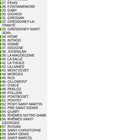
27. FÉNIS
28. FONTAINEMORE
29. GABY
30. GIGNOD
31. GRESSAN
32. GRESSONEY-LA-
TRINITÉ
33. GRESSONEY-SAINT-
JEAN
34. HÔNE
35. INTROD
36. ISSIME
37. ISSOGNE
38. JOVENÇAN
39. LA MAGDELEINE
40. LA SALLE
41. LA THUILE
42. LILLIANES
43. MONTJOVET
44. MORGEX
45. NUS
46. OLLOMONT
47. OYACE
48. PERLOZ
49. POLLEIN
50. PONTBOSET
51. PONTEY
52. PONT-SAINT-MARTIN
53. PRÉ-SAINT-DIDIER
54. QUART
55. RHÊMES-NOTRE-DAME
56. RHÊMES-SAINT-
GEORGES
57. ROISAN
58. SAINT-CHRISTOPHE
59. SAINT-DENIS
60. SAINT-MARCEL