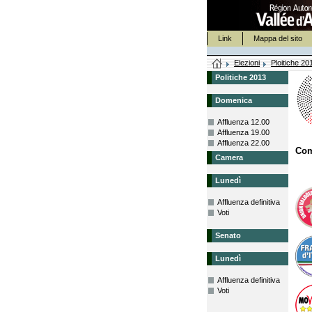
Link
Mappa del sito
Elezioni
Ploitiche 20
Politiche 2013
Domenica
Affluenza 12.00
Affluenza 19.00
Affluenza 22.00
Co
Camera
Lunedì
Affluenza definitiva
Voti
Senato
Lunedì
Affluenza definitiva
Voti