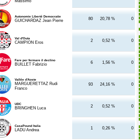
Massimo
Autonomie Liberté Democratie
80
20,78 %
0
GUICHARDAZ Jean Pierre
Val d'Outa
2
0,52 %
0
CAMPION Eros
Fare per fermare il declino
6
1,56 %
0
BUILLET Fabrizio
Vallée d'Aoste
MARGUERETTAZ Rudi
93
24,16 %
0
Franco
UDC
2
0,52 %
0
BRINGHEN Luca
CasaPound Italia
1
0,26 %
0
LADU Andrea