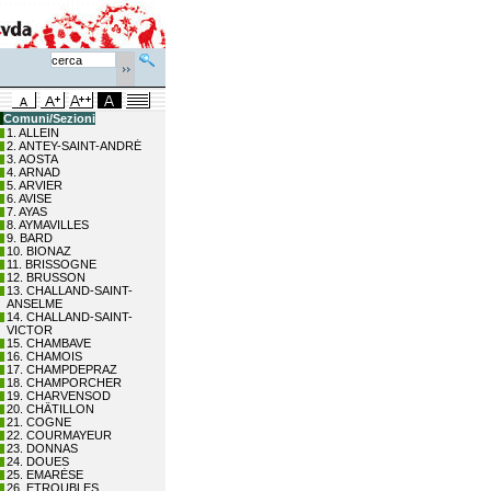
Comuni/Sezioni
1. ALLEIN
2. ANTEY-SAINT-ANDRÉ
3. AOSTA
4. ARNAD
5. ARVIER
6. AVISE
7. AYAS
8. AYMAVILLES
9. BARD
10. BIONAZ
11. BRISSOGNE
12. BRUSSON
13. CHALLAND-SAINT-
ANSELME
14. CHALLAND-SAINT-
VICTOR
15. CHAMBAVE
16. CHAMOIS
17. CHAMPDEPRAZ
18. CHAMPORCHER
19. CHARVENSOD
20. CHÂTILLON
21. COGNE
22. COURMAYEUR
23. DONNAS
24. DOUES
25. EMARÈSE
26. ETROUBLES