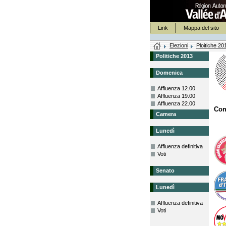
Link
Mappa del sito
Elezioni
Ploitiche 20
Politiche 2013
Domenica
Affluenza 12.00
Affluenza 19.00
Affluenza 22.00
Com
Camera
Lunedì
Affluenza definitiva
Voti
Senato
Lunedì
Affluenza definitiva
Voti