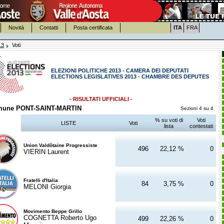
Novità
Contatti
Posta certificata
ITA
FRA
13
Voti
ELEZIONI POLITICHE 2013 - CAMERA DEI DEPUTATI
ELECTIONS LEGISLATIVES 2013 - CHAMBRE DES DEPUTES
- RISULTATI UFFICIALI -
une PONT-SAINT-MARTIN
Sezioni 4 su 4
% su voti di
Voti
LISTE
Voti
lista
contestati
Union Valdôtaine Progressiste
496
22,12 %
0
VIERIN Laurent
Fratelli d'Italia
84
3,75 %
0
MELONI Giorgia
Movimento Beppe Grillo
COGNETTA Roberto Ugo
499
22,26 %
0