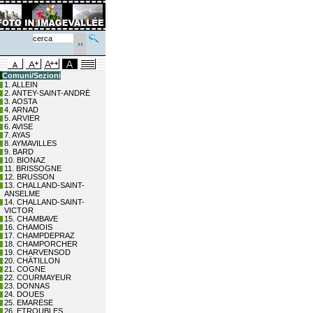
Comuni/Sezioni
1. ALLEIN
2. ANTEY-SAINT-ANDRÉ
3. AOSTA
4. ARNAD
5. ARVIER
6. AVISE
7. AYAS
8. AYMAVILLES
9. BARD
10. BIONAZ
11. BRISSOGNE
12. BRUSSON
13. CHALLAND-SAINT-
ANSELME
14. CHALLAND-SAINT-
VICTOR
15. CHAMBAVE
16. CHAMOIS
17. CHAMPDEPRAZ
18. CHAMPORCHER
19. CHARVENSOD
20. CHÂTILLON
21. COGNE
22. COURMAYEUR
23. DONNAS
24. DOUES
25. EMARÈSE
26. ETROUBLES