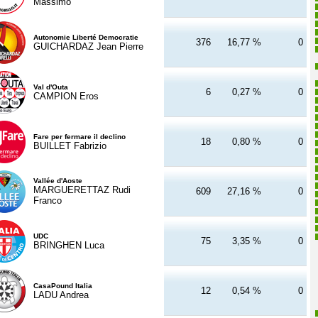
Massimo
Autonomie Liberté Democratie
376
16,77 %
0
GUICHARDAZ Jean Pierre
Val d'Outa
6
0,27 %
0
CAMPION Eros
Fare per fermare il declino
18
0,80 %
0
BUILLET Fabrizio
Vallée d'Aoste
MARGUERETTAZ Rudi
609
27,16 %
0
Franco
UDC
75
3,35 %
0
BRINGHEN Luca
CasaPound Italia
12
0,54 %
0
LADU Andrea