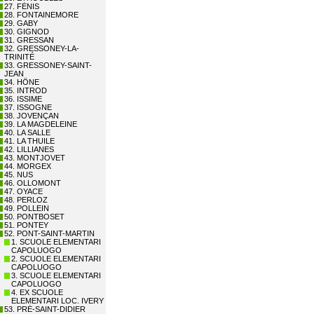
27. FÉNIS
28. FONTAINEMORE
29. GABY
30. GIGNOD
31. GRESSAN
32. GRESSONEY-LA-
TRINITÉ
33. GRESSONEY-SAINT-
JEAN
34. HÔNE
35. INTROD
36. ISSIME
37. ISSOGNE
38. JOVENÇAN
39. LA MAGDELEINE
40. LA SALLE
41. LA THUILE
42. LILLIANES
43. MONTJOVET
44. MORGEX
45. NUS
46. OLLOMONT
47. OYACE
48. PERLOZ
49. POLLEIN
50. PONTBOSET
51. PONTEY
52. PONT-SAINT-MARTIN
1. SCUOLE ELEMENTARI
CAPOLUOGO
2. SCUOLE ELEMENTARI
CAPOLUOGO
3. SCUOLE ELEMENTARI
CAPOLUOGO
4. EX SCUOLE
ELEMENTARI LOC. IVERY
53. PRÉ-SAINT-DIDIER