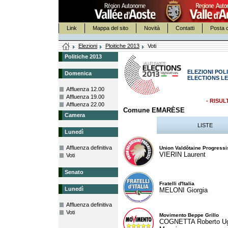
Link
Mappa del sito
Novità
Contatti
Posta c
Elezioni
Ploitiche 2013
Voti
Politiche 2013
ELEZIONI POLI
Domenica
ELECTIONS LE
Affluenza 12.00
Affluenza 19.00
- RISUL
Affluenza 22.00
Comune EMARÈSE
Camera
LISTE
Lunedì
Affluenza definitiva
Union Valdôtaine Progressi
VIERIN Laurent
Voti
Senato
Fratelli d'Italia
Lunedì
MELONI Giorgia
Affluenza definitiva
Voti
Movimento Beppe Grillo
COGNETTA Roberto U