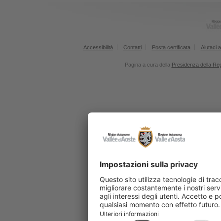
Accessibilità
Contatti
Posta certificata
Aiutaci a
Pagina a cura della
Presidenza della Re