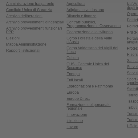
Amministrazione trasparente
Agricoltura
NUVV -
degli 
Comitato Unico di Garanzia
Artigianato valdostano
Opere
Archivio deliberazioni
Bilancio e finanze
Politic
Archivio provvedimenti dirigenziali
Contratti pubblici,
Programmazione e Osservatorio
Politic
Archivio provvedimenti funzionari
PPR
Cooperazione allo sviluppo
PNRR
Elezioni
Corpo Forestale della Valle
Portal
d'Aosta
artigi
Mappa Amministrazione
Corpo Valdostano dei Vigili del
Protez
Rapporti istituzionali
fuoco
Risors
Cultura
Sanità
CUS - Centrale Unica del
Servizi
Soccorso
Serviz
Energia
Sport 
Enti locali
sporti
Espropriazioni e Patrimonio
Statist
Europa
Territ
Europe Direct
Traspo
Formazione del personale
Tributi
regionale
Turis
Innovazione
Turism
Istruzione
Uffici
Lavoro