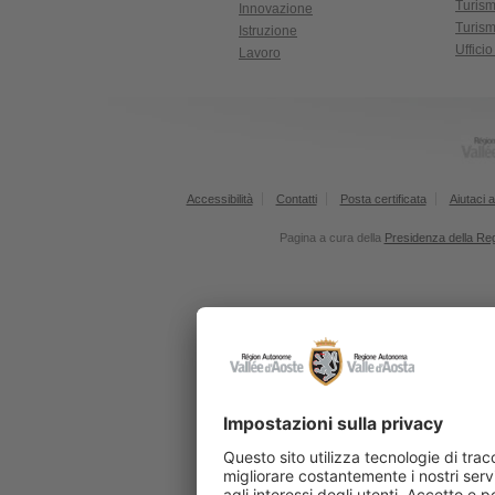
Turis
Innovazione
Turism
Istruzione
Uffici
Lavoro
Accessibilità
Contatti
Posta certificata
Aiutaci a
Pagina a cura della
Presidenza della Re