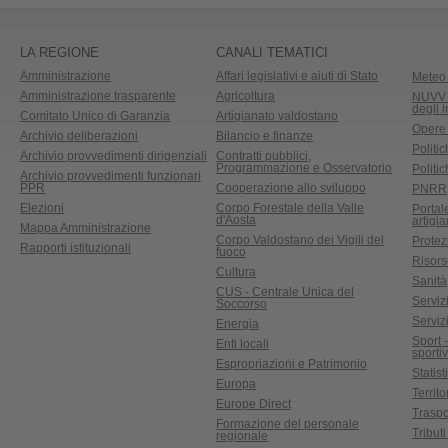
LA REGIONE
CANALI TEMATICI
Amministrazione
Affari legislativi e aiuti di Stato
Meteo 
Amministrazione trasparente
Agricoltura
NUVV -
degli 
Comitato Unico di Garanzia
Artigianato valdostano
Opere
Archivio deliberazioni
Bilancio e finanze
Politic
Archivio provvedimenti dirigenziali
Contratti pubblici,
Programmazione e Osservatorio
Politic
Archivio provvedimenti funzionari
PPR
Cooperazione allo sviluppo
PNRR
Elezioni
Corpo Forestale della Valle
Portal
d'Aosta
artigi
Mappa Amministrazione
Corpo Valdostano dei Vigili del
Protez
Rapporti istituzionali
fuoco
Risors
Cultura
Sanità
CUS - Centrale Unica del
Servizi
Soccorso
Serviz
Energia
Sport 
Enti locali
sporti
Espropriazioni e Patrimonio
Statist
Europa
Territ
Europe Direct
Traspo
Formazione del personale
Tributi
regionale