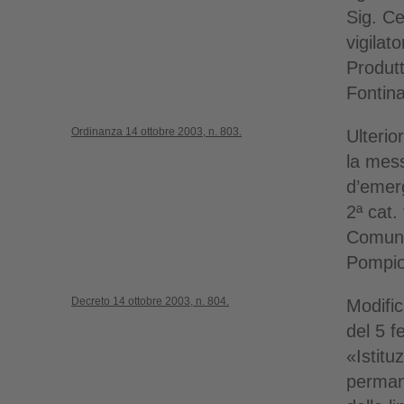
Sig. C
vigilat
Produtt
Fontina
Ordinanza 14 ottobre 2003, n. 803.
Ulterio
la mess
d’emerg
2ª cat.
Comune
Pompio
Decreto 14 ottobre 2003, n. 804.
Modific
del 5 f
«Istitu
perman