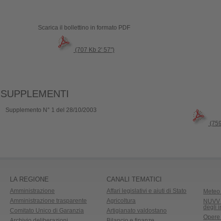
Scarica il bollettino in formato PDF
(707 Kb 2' 57")
SUPPLEMENTI
Supplemento N° 1 del 28/10/2003
(759
LA REGIONE
CANALI TEMATICI
Amministrazione
Affari legislativi e aiuti di Stato
Meteo 
Amministrazione trasparente
Agricoltura
NUVV -
degli 
Comitato Unico di Garanzia
Artigianato valdostano
Opere
Archivio deliberazioni
Bilancio e finanze