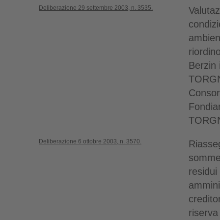
Deliberazione 29 settembre 2003, n. 3535.
Valutaz
condizi
ambient
riordin
Berzin
TORGNO
Consor
Fondia
TORG
Deliberazione 6 ottobre 2003, n. 3570.
Riasseg
somme 
residui
amminis
credito
riserv