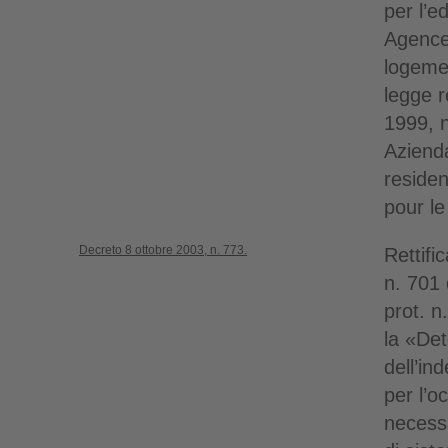
per l’ed
Agence
logemen
legge 
1999, n
Azienda
residen
pour l
Decreto 8 ottobre 2003, n. 773.
Rettifi
n. 701
prot. 
la «De
dell’in
per l’o
necessa