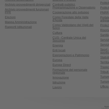
Politic
Archivio provvedimenti dirigenziali
Contratti pubblici,
Programmazione e Osservatorio
Politic
Archivio provvedimenti funzionari
PPR
Cooperazione allo sviluppo
PNRR
Elezioni
Corpo Forestale della Valle
Portal
d'Aosta
artigi
Mappa Amministrazione
Corpo Valdostano dei Vigili del
Protez
Rapporti istituzionali
fuoco
Risors
Cultura
Sanità
CUS - Centrale Unica del
Servizi
Soccorso
Serviz
Energia
Sport 
Enti locali
sporti
Espropriazioni e Patrimonio
Statist
Europa
Territ
Europe Direct
Traspo
Formazione del personale
Tributi
regionale
Turis
Innovazione
Turism
Istruzione
Uffici
Lavoro