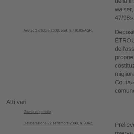
della l
walser, 
47/98»
Avviso 2 ottobre 2003, prot. n. 49183/AGR.
Deposi
ÉTROUB
dell’as
propriet
costitu
miglior
Couta»
comun
Atti vari
Giunta regionale
Deliberazione 22 settembre 2003, n. 3362.
Preliev
riserva