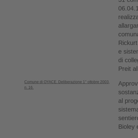
06.04.1
realizz
allarga
comunal
Rickurt
e siste
di coll
Preit a
Comune di OYACE. Deliberazione 1° ottobre 2003,
Approv
n. 16.
sostanz
al prog
sistem
sentier
Bioley 