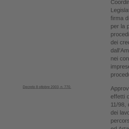
Coordi
Legisla
firma di
per la 
procedi
dei cred
dall’Am
nei con
imprese
proced
Decreto 8 ottobre 2003, n. 770.
Approva
effetti 
11/98, 
dei lav
percor
ed Art