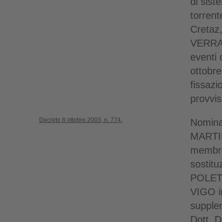
di sist
torrent
Cretaz
VERRAY
eventi 
ottobre
fissazi
provvis
Decreto 8 ottobre 2003, n. 774.
Nomina 
MARTIN
membro 
sostitu
POLETT
VIGO i
supplen
Dott. 