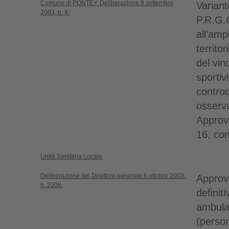
Comune di PONTEY. Deliberazione 9 settembre
Variant
2003, n. 4.
P.R.G.C
all’amp
territo
del vin
sporti
controd
osserv
Approva
16, com
Unità Sanitaria Locale
Deliberazione del Direttore generale 6 ottobre 2003,
Approv
n. 2006.
definiti
ambulat
(perso