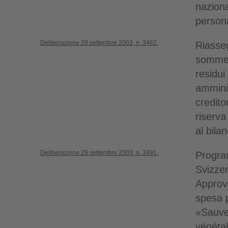
nazional
persona
Deliberazione 29 settembre 2003, n. 3462.
Riasseg
somme 
residui
amminis
credito
riserv
al bila
Deliberazione 29 settembre 2003, n. 3491.
Program
Svizze
Approv
spesa p
«Sauve
végétal