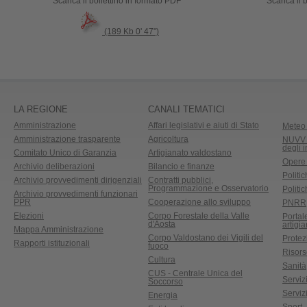
Scarica il bollettino in formato PDF
Scarica il
(189 Kb 0' 47")
LA REGIONE
CANALI TEMATICI
Amministrazione
Affari legislativi e aiuti di Stato
Meteo 
Amministrazione trasparente
Agricoltura
NUVV -
degli 
Comitato Unico di Garanzia
Artigianato valdostano
Opere
Archivio deliberazioni
Bilancio e finanze
Politic
Archivio provvedimenti dirigenziali
Contratti pubblici,
Programmazione e Osservatorio
Politic
Archivio provvedimenti funzionari
PPR
Cooperazione allo sviluppo
PNRR
Elezioni
Corpo Forestale della Valle
Portal
d'Aosta
artigi
Mappa Amministrazione
Corpo Valdostano dei Vigili del
Protez
Rapporti istituzionali
fuoco
Risors
Cultura
Sanità
CUS - Centrale Unica del
Servizi
Soccorso
Serviz
Energia