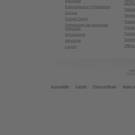
Sport 
Enti locali
sporti
Espropriazioni e Patrimonio
Statist
Europa
Territ
Europe Direct
Traspo
Formazione del personale
Tributi
regionale
Turis
Innovazione
Turism
Istruzione
Uffici
Lavoro
Accessibilità
Contatti
Posta certificata
Aiutaci a