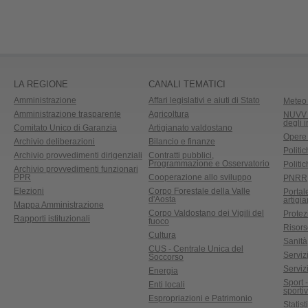
LA REGIONE
CANALI TEMATICI
Amministrazione
Affari legislativi e aiuti di Stato
Meteo 
Amministrazione trasparente
Agricoltura
NUVV -
degli 
Comitato Unico di Garanzia
Artigianato valdostano
Opere
Archivio deliberazioni
Bilancio e finanze
Politic
Archivio provvedimenti dirigenziali
Contratti pubblici,
Programmazione e Osservatorio
Politic
Archivio provvedimenti funzionari
PPR
Cooperazione allo sviluppo
PNRR
Elezioni
Corpo Forestale della Valle
Portal
d'Aosta
artigi
Mappa Amministrazione
Corpo Valdostano dei Vigili del
Protez
Rapporti istituzionali
fuoco
Risors
Cultura
Sanità
CUS - Centrale Unica del
Servizi
Soccorso
Serviz
Energia
Sport 
Enti locali
sporti
Espropriazioni e Patrimonio
Statist