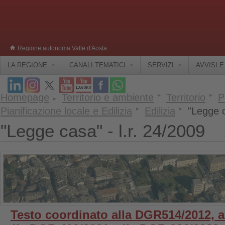
Regione autonoma Valle d'Aosta
LA REGIONE
CANALI TEMATICI
SERVIZI
AVVISI 
Homepage
Territorio e ambiente
Territorio
P
Pianificazione locale e Edilizia
Edilizia
"Legge c
"Legge casa" - l.r. 24/2009
Testo coordinato alla DGR514/2012, a