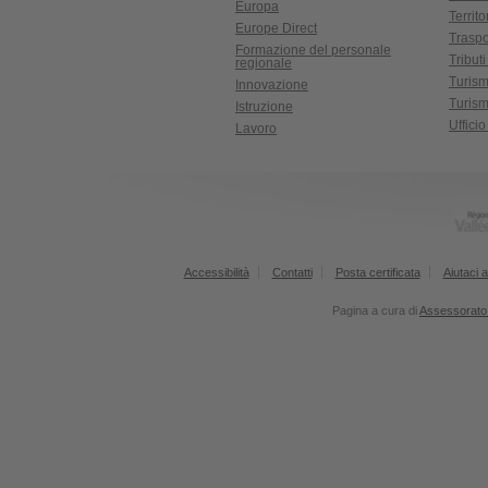
Europa
Territ
Europe Direct
Traspo
Formazione del personale
Tributi
regionale
Turis
Innovazione
Turism
Istruzione
Uffici
Lavoro
Accessibilità
Contatti
Posta certificata
Aiutaci a
Pagina a cura di
Assessorato 