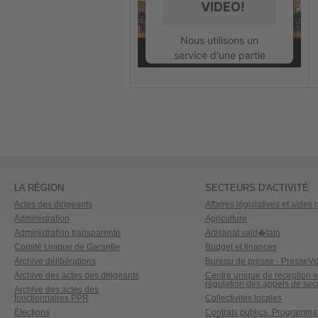
VIDEO!
powered by
Usercentrics Consent
Nous utilisons un
Management Platform
service d'une partie
tierce pour intégrer
certains contenus
vidéos susceptibles de
collecter des données
sur votre activité.
Veuillez consulter les
détails et accepter le
service pour regarder
LA RÉGION
SECTEURS D'ACTIVITÉ
cette vidéo.
Actes des dirigeants
Affaires législatives et aides d
En savoir plus
Administration
Agriculture
Administration transparente
Artisanat vald�tain
Comité Unique de Garantie
Budget et finances
Accepter
Archive délibérations
Bureau de presse - PresseV
Archive des actes des dirigeants
Centre unique de réception e
powered by
régulation des appels de sec
Archive des actes des
Usercentrics Consent
fonctionnaires PPR
Collectivités locales
Management Platform
Élections
Contrats publics, Programma