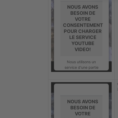
Accepter
NOUS AVONS
powered by
BESOIN DE
Usercentrics Consent
VOTRE
Management Platform
CONSENTEMENT
POUR CHARGER
LE SERVICE
YOUTUBE
VIDEO!
Nous utilisons un
service d'une partie
tierce pour intégrer
certains contenus
vidéos susceptibles de
collecter des données
sur votre activité.
Veuillez consulter les
NOUS AVONS
détails et accepter le
BESOIN DE
service pour regarder
VOTRE
cette vidéo.