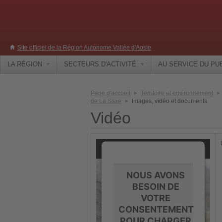
Site officiel de la Région Autonome Vallée d'Aoste
LA RÉGION
SECTEURS D'ACTIVITÉ
AU SERVICE DU PU
Page d'accueil
Territoire et environnement
de La Saxe
Images, vidéo et documents
Vidéo
NOUS AVONS
BESOIN DE
VOTRE
CONSENTEMENT
POUR CHARGER