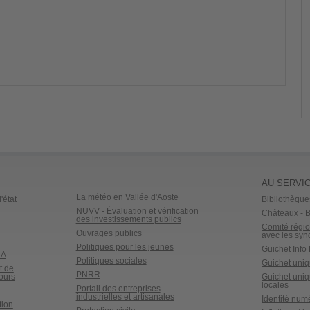
AU SERVIC
La météo en Vallée d'Aoste
'état
Bibliothèque
NUVV - Évaluation et vérification
Châteaux - Bi
des investissements publics
Comité régio
Ouvrages publics
avec les syn
Politiques pour les jeunes
Guichet Inf
dA
Politiques sociales
Guichet uniq
t de
PNRR
ours
Guichet uniq
locales
Portail des entreprises
industrielles et artisanales
Identité num
tion