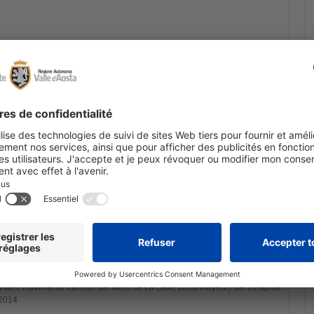
e 2014 a Courmayeur del Capo della Protezione Civile, Franco Gabrielli:
ampa
ourmayeur del Capo della Protezione Civile, Franco Gabrielli
Video movimento franoso del Mont de La Saxe (Courmayeur) del 20 aprile
2014