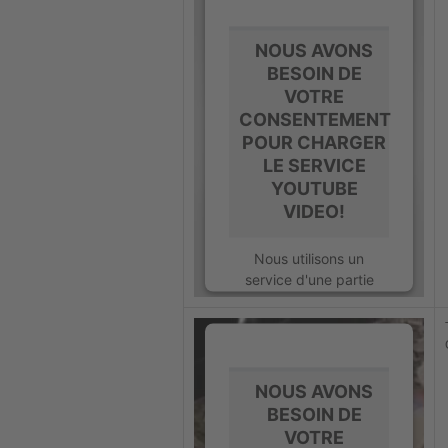
collecter des données
sur votre activité.
Veuillez consulter les
NOUS AVONS
détails et accepter le
BESOIN DE
service pour regarder
VOTRE
cette vidéo.
CONSENTEMENT
POUR CHARGER
En savoir plus
LE SERVICE
YOUTUBE
Accepter
VIDEO!
powered by
Usercentrics Consent
Nous utilisons un
Management Platform
service d'une partie
tierce pour intégrer
certains contenus
vidéos susceptibles de
collecter des données
sur votre activité.
NOUS AVONS
Veuillez consulter les
BESOIN DE
détails et accepter le
VOTRE
service pour regarder