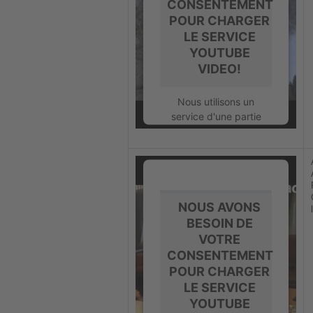
CONSENTEMENT
POUR CHARGER
En savoir plus
LE SERVICE
YOUTUBE
Accepter
VIDEO!
powered by
Usercentrics Consent
Nous utilisons un
Management Platform
service d'une partie
tierce pour intégrer
certains contenus
vidéos susceptibles de
collecter des données
sur votre activité.
Veuillez consulter les
NOUS AVONS
détails et accepter le
BESOIN DE
service pour regarder
VOTRE
cette vidéo.
CONSENTEMENT
POUR CHARGER
En savoir plus
LE SERVICE
YOUTUBE
Accepter