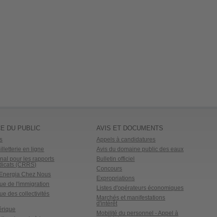
E DU PUBLIC
AVIS ET DOCUMENTS
s
Appels à candidatures
lletterie en ligne
Avis du domaine public des eaux
nal pour les rapports
Bulletin officiel
dicats (CRRS)
Concours
o Energia Chez Nous
Expropriations
ue de l'immigration
Listes d'opérateurs économiques
ue des collectivités
Marchés et manifestations
d'intérêt
érique
Mobilité du personnel - Appel à