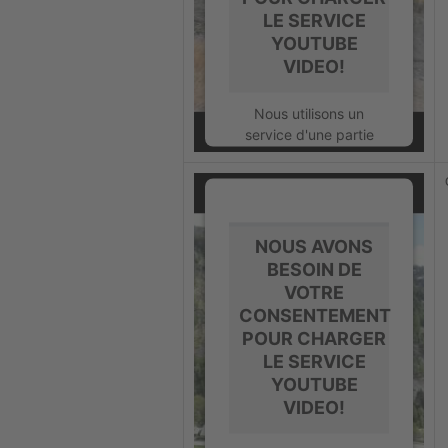
LE SERVICE
YOUTUBE
VIDEO!
Nous utilisons un
service d'une partie
tierce pour intégrer
certains contenus
vidéos susceptibles de
collecter des données
sur votre activité.
NOUS AVONS
Veuillez consulter les
BESOIN DE
détails et accepter le
VOTRE
service pour regarder
CONSENTEMENT
cette vidéo.
POUR CHARGER
LE SERVICE
En savoir plus
YOUTUBE
VIDEO!
Accepter