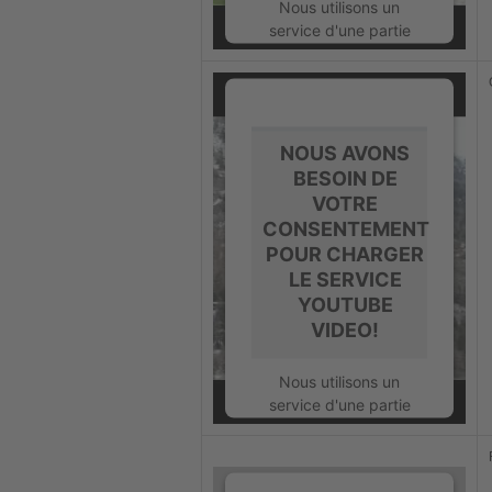
powered by
Nous utilisons un
Usercentrics Consent
service d'une partie
Management Platform
tierce pour intégrer
certains contenus
vidéos susceptibles de
collecter des données
sur votre activité.
NOUS AVONS
Veuillez consulter les
BESOIN DE
détails et accepter le
VOTRE
service pour regarder
CONSENTEMENT
cette vidéo.
POUR CHARGER
LE SERVICE
En savoir plus
YOUTUBE
VIDEO!
Accepter
powered by
Nous utilisons un
Usercentrics Consent
service d'une partie
Management Platform
tierce pour intégrer
certains contenus
vidéos susceptibles de