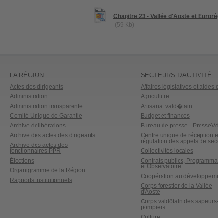
Chapitre 23 - Vallée d'Aoste et Euror
(59 Kb)
LA RÉGION
SECTEURS D'ACTIVITÉ
Actes des dirigeants
Affaires législatives et aides d
Administration
Agriculture
Administration transparente
Artisanat vald�tain
Comité Unique de Garantie
Budget et finances
Archive délibérations
Bureau de presse - PresseV
Archive des actes des dirigeants
Centre unique de réception e
régulation des appels de sec
Archive des actes des
fonctionnaires PPR
Collectivités locales
Élections
Contrats publics, Programma
et Observatoire
Organigramme de la Région
Coopération au développem
Rapports institutionnels
Corps forestier de la Vallée
d'Aoste
Corps valdôtain des sapeurs
pompiers
Culture