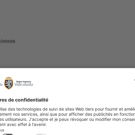
régionale
D