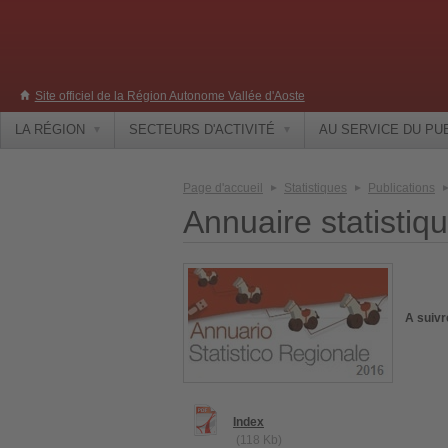
Site officiel de la Région Autonome Vallée d'Aoste
LA RÉGION
SECTEURS D'ACTIVITÉ
AU SERVICE DU PU
Page d'accueil
Statistiques
Publications
Annuaire statistiq
A suivr
Index
(118 Kb)