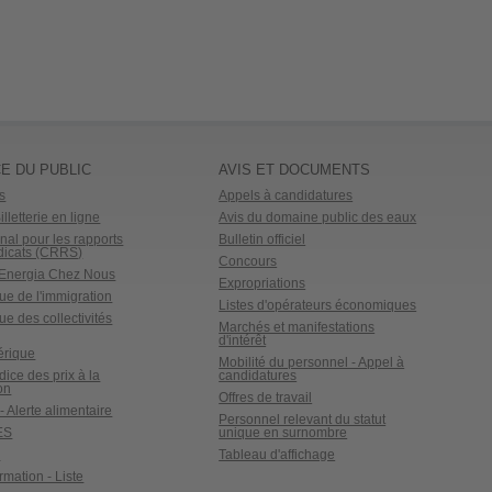
E DU PUBLIC
AVIS ET DOCUMENTS
s
Appels à candidatures
lletterie en ligne
Avis du domaine public des eaux
nal pour les rapports
Bulletin officiel
dicats (CRRS)
Concours
o Energia Chez Nous
Expropriations
ue de l'immigration
Listes d'opérateurs économiques
ue des collectivités
Marchés et manifestations
d'intérêt
érique
Mobilité du personnel - Appel à
ndice des prix à la
candidatures
on
Offres de travail
- Alerte alimentaire
Personnel relevant du statut
ES
unique en surnombre
x
Tableau d'affichage
ormation - Liste