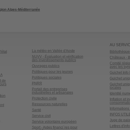
égion Alpes-Méditerranée
AU SERVIC
La météo en Vallée d'Aoste
'état
Bibliothèque
NUVV - Évaluation et vérification
Châteaux - Bi
des investissements publics
Comité régio
Ouvrages publics
avec les syn
Politiques pour les jeunes
Guichet Inf
dA
Politiques sociales
Guichet uniq
t de
PNRR
ours
Guichet uniq
locales
Portail des entreprises
industrielles et artisanales
Identité num
tion
Protection civile
Inflation et i
consommati
Ressources naturelles
ent
Informations 
Santé
INFOS UTIL
Service civil
-
Juge de pai
Service volontaire européen
Lettres d'inf
Sport - Aides financi`res pour