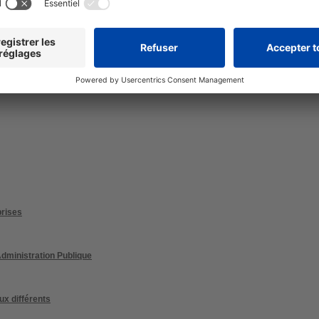
prises
 Administration Publique
ux différents