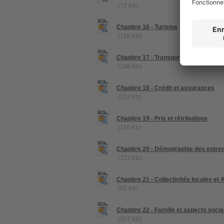
(72 Kb)
Chapitre 16 - Turisme
(160 Kb)
Chapitre 17 - Transports
(186 Kb)
Chapitre 18 - Crédit et assurances
(152 Kb)
Chapitre 19 - Prix et rétributions
(116 Kb)
Chapitre 20 - Démographie des entre
(127 Kb)
Chapitre 21 - Collectivités locales et
(85 Kb)
Chapitre 22 - Famille et aspects socia
(907 Kb)