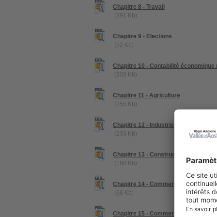
Chapitre 8 - Travail
(391 Kb)
Chapitre 9 - Elections
(52 Kb)
Chapitre 10 - Contabilité économique 
(203 Kb)
Chapitre 11 - Agriculture
(255 Kb)
Chapitre 12 - Industrie, artisanat, R&
(233 Kb)
Chapitre 13 - Constructions
(180 Kb)
Chapitre 14 - Commerce interne
(66 Kb)
Chapitre 15 - Commerce extérieur