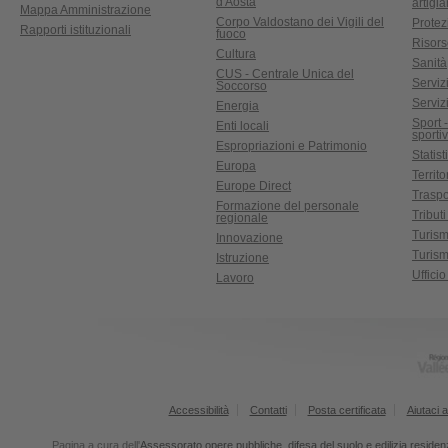
d'Aosta
artigi
Mappa Amministrazione
Corpo Valdostano dei Vigili del
Protez
Rapporti istituzionali
fuoco
Risors
Cultura
Sanità
CUS - Centrale Unica del
Servizi
Soccorso
Serviz
Energia
Sport 
Enti locali
sporti
Espropriazioni e Patrimonio
Statist
Europa
Territ
Europe Direct
Traspo
Formazione del personale
Tributi
regionale
Turis
Innovazione
Turism
Istruzione
Uffici
Lavoro
Accessibilità
Contatti
Posta certificata
Aiutaci a
Pagina a cura dell'
Assessorato opere pubbliche, difesa del suolo e edilizia residen