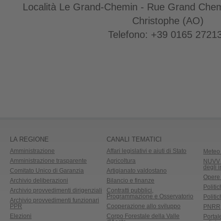
Località Le Grand-Chemin - Rue Grand Chemi
Christophe (AO)
Telefono: +39 0165 2721
LA REGIONE
CANALI TEMATICI
Amministrazione
Affari legislativi e aiuti di Stato
Meteo 
Amministrazione trasparente
Agricoltura
NUVV -
degli 
Comitato Unico di Garanzia
Artigianato valdostano
Opere
Archivio deliberazioni
Bilancio e finanze
Politic
Archivio provvedimenti dirigenziali
Contratti pubblici,
Programmazione e Osservatorio
Politic
Archivio provvedimenti funzionari
PPR
Cooperazione allo sviluppo
PNRR
Elezioni
Corpo Forestale della Valle
Portal