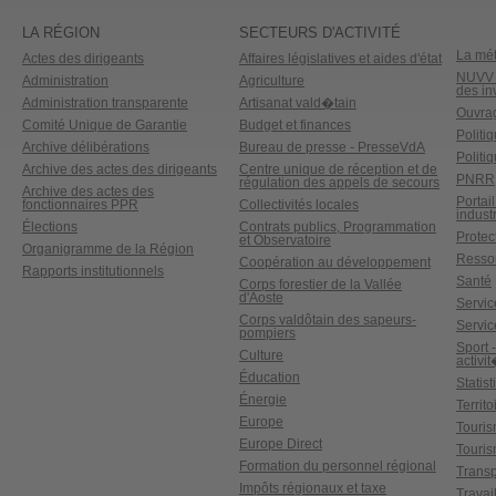
LA RÉGION
SECTEURS D'ACTIVITÉ
La mét
Actes des dirigeants
Affaires législatives et aides d'état
NUVV -
Administration
Agriculture
des in
Administration transparente
Artisanat vald�tain
Ouvrag
Comité Unique de Garantie
Budget et finances
Politi
Archive délibérations
Bureau de presse - PresseVdA
Politi
Archive des actes des dirigeants
Centre unique de réception et de
PNRR
régulation des appels de secours
Archive des actes des
Portai
fonctionnaires PPR
Collectivités locales
industr
Élections
Contrats publics, Programmation
Protect
et Observatoire
Organigramme de la Région
Ressou
Coopération au développement
Rapports institutionnels
Santé
Corps forestier de la Vallée
d'Aoste
Service
Corps valdôtain des sapeurs-
Servic
pompiers
Sport 
Culture
activi
Éducation
Statis
Énergie
Territ
Europe
Touri
Europe Direct
Touris
Formation du personnel régional
Transp
Impôts régionaux et taxe
Travai