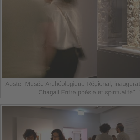
Aoste, Musée Archéologique Régional, inaugurati
Chagall.Entre poésie et spiritualité",