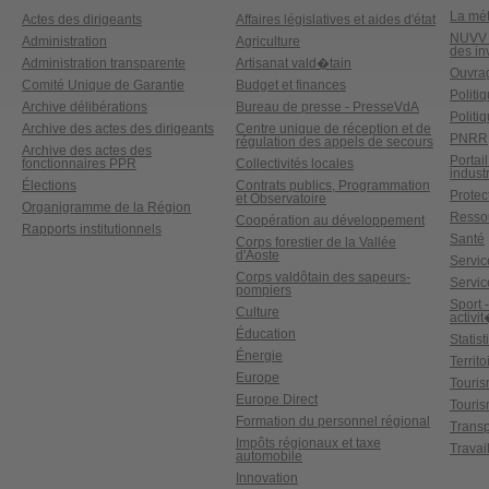
La mét
Actes des dirigeants
Affaires législatives et aides d'état
NUVV -
Administration
Agriculture
des in
Administration transparente
Artisanat vald�tain
Ouvrag
Comité Unique de Garantie
Budget et finances
Politi
Archive délibérations
Bureau de presse - PresseVdA
Politi
Archive des actes des dirigeants
Centre unique de réception et de
PNRR
régulation des appels de secours
Archive des actes des
Portai
fonctionnaires PPR
Collectivités locales
industr
Élections
Contrats publics, Programmation
Protect
et Observatoire
Organigramme de la Région
Ressou
Coopération au développement
Rapports institutionnels
Santé
Corps forestier de la Vallée
d'Aoste
Service
Corps valdôtain des sapeurs-
Servic
pompiers
Sport 
Culture
activi
Éducation
Statis
Énergie
Territ
Europe
Touri
Europe Direct
Touris
Formation du personnel régional
Transp
Impôts régionaux et taxe
Travai
automobile
Innovation