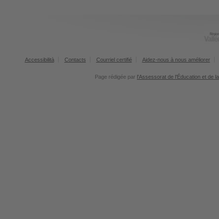
Accessibilità
Contacts
Courriel certifié
Aidez-nous à nous améliorer
Page rédigée par
l'Assessorat de l'Éducation et de l