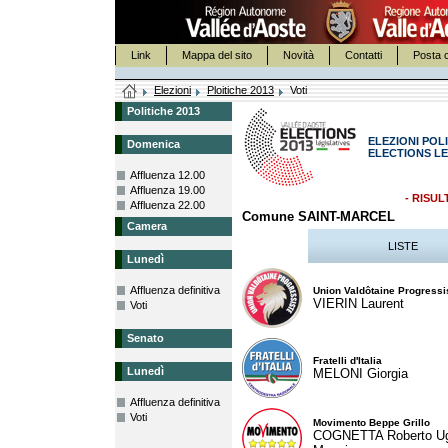
Link
Mappa del sito
Novità
Contatti
Posta c
Elezioni
Ploitiche 2013
Voti
Politiche 2013
ELEZIONI POLI
Domenica
ELECTIONS LE
Affluenza 12.00
Affluenza 19.00
- RISUL
Affluenza 22.00
Comune SAINT-MARCEL
Camera
LISTE
Lunedì
Affluenza definitiva
Union Valdôtaine Progressi
VIERIN Laurent
Voti
Senato
Fratelli d'Italia
Lunedì
MELONI Giorgia
Affluenza definitiva
Voti
Movimento Beppe Grillo
COGNETTA Roberto U