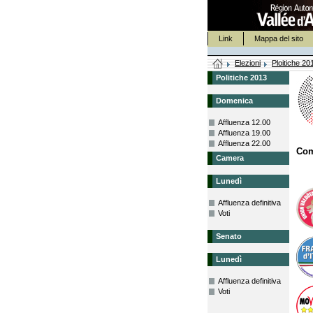
Link
Mappa del sito
Elezioni
Ploitiche 20
Politiche 2013
Domenica
Affluenza 12.00
Affluenza 19.00
Affluenza 22.00
Co
Camera
Lunedì
Affluenza definitiva
Voti
Senato
Lunedì
Affluenza definitiva
Voti