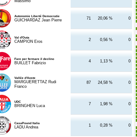
Massimo
Autonomie Liberté Democratie
71
20,06 %
0
GUICHARDAZ Jean Pierre
Val d'Outa
2
0,56 %
0
CAMPION Eros
Fare per fermare il declino
4
1,13 %
0
BUILLET Fabrizio
Vallée d'Aoste
MARGUERETTAZ Rudi
87
24,58 %
0
Franco
UDC
7
1,98 %
0
BRINGHEN Luca
CasaPound Italia
1
0,28 %
0
LADU Andrea