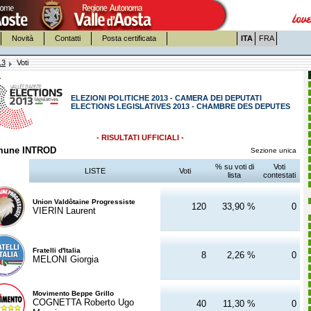
Novità
Contatti
Posta certificata
ITA
FRA
13
Voti
ELEZIONI POLITICHE 2013 - CAMERA DEI DEPUTATI
ELECTIONS LEGISLATIVES 2013 - CHAMBRE DES DEPUTES
- RISULTATI UFFICIALI -
mune INTROD
Sezione unica
% su voti di
Voti
LISTE
Voti
lista
contestati
Union Valdôtaine Progressiste
120
33,90 %
0
VIERIN Laurent
Fratelli d'Italia
8
2,26 %
0
MELONI Giorgia
Movimento Beppe Grillo
COGNETTA Roberto Ugo
40
11,30 %
0