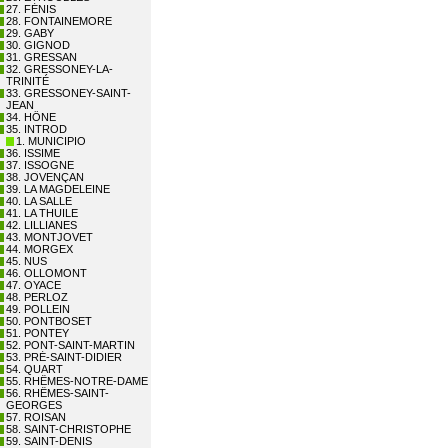
27. FÉNIS
28. FONTAINEMORE
29. GABY
30. GIGNOD
31. GRESSAN
32. GRESSONEY-LA-
TRINITÉ
33. GRESSONEY-SAINT-
JEAN
34. HÔNE
35. INTROD
1. MUNICIPIO
36. ISSIME
37. ISSOGNE
38. JOVENÇAN
39. LA MAGDELEINE
40. LA SALLE
41. LA THUILE
42. LILLIANES
43. MONTJOVET
44. MORGEX
45. NUS
46. OLLOMONT
47. OYACE
48. PERLOZ
49. POLLEIN
50. PONTBOSET
51. PONTEY
52. PONT-SAINT-MARTIN
53. PRÉ-SAINT-DIDIER
54. QUART
55. RHÊMES-NOTRE-DAME
56. RHÊMES-SAINT-
GEORGES
57. ROISAN
58. SAINT-CHRISTOPHE
59. SAINT-DENIS