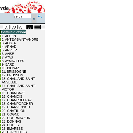
Comuni/Sezioni
1. ALLEIN
2. ANTEY-SAINT-ANDRÉ
3. AOSTA
4. ARNAD
5. ARVIER
6. AVISE
7. AYAS
8. AYMAVILLES
9. BARD
10. BIONAZ
11. BRISSOGNE
12. BRUSSON
13. CHALLAND-SAINT-
ANSELME
14. CHALLAND-SAINT-
VICTOR
15. CHAMBAVE
16. CHAMOIS
17. CHAMPDEPRAZ
18. CHAMPORCHER
19. CHARVENSOD
20. CHÂTILLON
21. COGNE
22. COURMAYEUR
23. DONNAS
24. DOUES
25. EMARÈSE
26. ETROUBLES