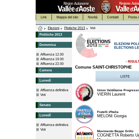
Link
Mappa del sito
Novità
Contatti
Posta c
Elezioni
Ploitiche 2013
Voti
Politiche 2013
ELEZIONI POLI
Domenica
ELECTIONS LE
Affluenza 12.00
Affluenza 19.00
- RISUL
Affluenza 22.00
Comune SAINT-CHRISTOPHE
Camera
LISTE
Lunedì
Affluenza definitiva
Union Valdôtaine Progressi
VIERIN Laurent
Voti
Senato
Fratelli d'Italia
Lunedì
MELONI Giorgia
Affluenza definitiva
Voti
Movimento Beppe Grillo
COGNETTA Roberto U