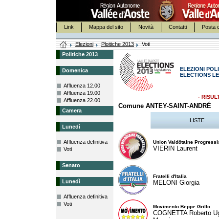
Link
Mappa del sito
Novità
Contatti
Posta c
Elezioni
Ploitiche 2013
Voti
Politiche 2013
ELEZIONI POLI
Domenica
ELECTIONS LE
Affluenza 12.00
Affluenza 19.00
- RISUL
Affluenza 22.00
Comune ANTEY-SAINT-ANDRÉ
Camera
LISTE
Lunedì
Affluenza definitiva
Union Valdôtaine Progressi
VIERIN Laurent
Voti
Senato
Fratelli d'Italia
Lunedì
MELONI Giorgia
Affluenza definitiva
Voti
Movimento Beppe Grillo
COGNETTA Roberto U