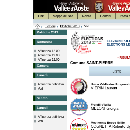
Link
Mappa del sito
Novità
Contatti
Posta c
Elezioni
Ploitiche 2013
Voti
Politiche 2013
ELEZIONI POLI
Domenica
ELECTIONS LE
Affluenza 12.00
Affluenza 19.00
- RISUL
Affluenza 22.00
Comune SAINT-PIERRE
Camera
LISTE
Lunedì
Affluenza definitiva
Union Valdôtaine Progressi
VIERIN Laurent
Voti
Senato
Fratelli d'Italia
Lunedì
MELONI Giorgia
Affluenza definitiva
Voti
Movimento Beppe Grillo
COGNETTA Roberto U