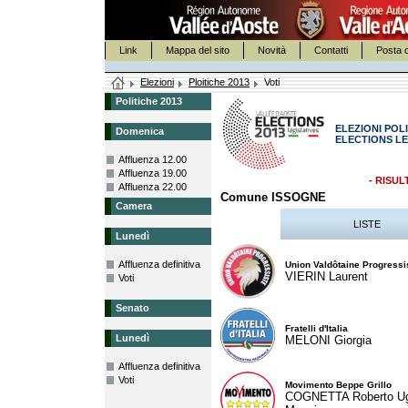
Link
Mappa del sito
Novità
Contatti
Posta c
Elezioni
Ploitiche 2013
Voti
Politiche 2013
ELEZIONI POLI
Domenica
ELECTIONS LE
Affluenza 12.00
Affluenza 19.00
- RISUL
Affluenza 22.00
Comune ISSOGNE
Camera
LISTE
Lunedì
Affluenza definitiva
Union Valdôtaine Progressi
VIERIN Laurent
Voti
Senato
Fratelli d'Italia
Lunedì
MELONI Giorgia
Affluenza definitiva
Voti
Movimento Beppe Grillo
COGNETTA Roberto U