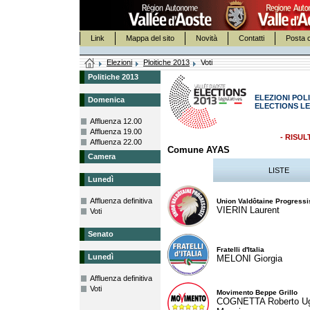
Link
Mappa del sito
Novità
Contatti
Posta c
Elezioni
Ploitiche 2013
Voti
Politiche 2013
ELEZIONI POLI
Domenica
ELECTIONS LE
Affluenza 12.00
Affluenza 19.00
- RISUL
Affluenza 22.00
Comune AYAS
Camera
LISTE
Lunedì
Affluenza definitiva
Union Valdôtaine Progressi
VIERIN Laurent
Voti
Senato
Fratelli d'Italia
Lunedì
MELONI Giorgia
Affluenza definitiva
Voti
Movimento Beppe Grillo
COGNETTA Roberto U