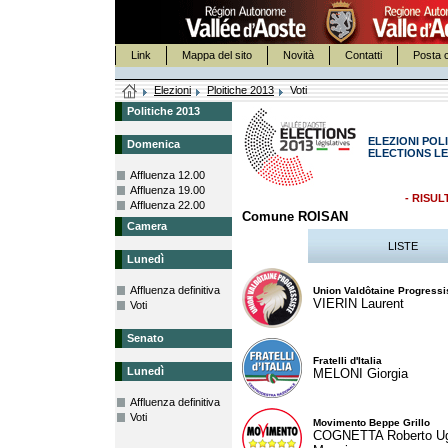
Link
Mappa del sito
Novità
Contatti
Posta c
Elezioni
Ploitiche 2013
Voti
Politiche 2013
ELEZIONI POLI
Domenica
ELECTIONS LE
Affluenza 12.00
Affluenza 19.00
- RISUL
Affluenza 22.00
Comune ROISAN
Camera
LISTE
Lunedì
Affluenza definitiva
Union Valdôtaine Progressi
VIERIN Laurent
Voti
Senato
Fratelli d'Italia
Lunedì
MELONI Giorgia
Affluenza definitiva
Voti
Movimento Beppe Grillo
COGNETTA Roberto U