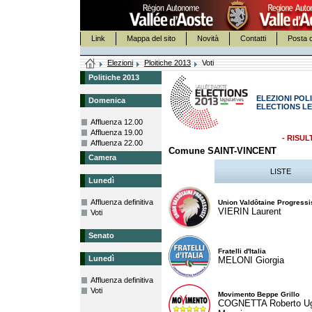
Link
Mappa del sito
Novità
Contatti
Posta c
Elezioni
Ploitiche 2013
Voti
Politiche 2013
ELEZIONI POLI
Domenica
ELECTIONS LE
Affluenza 12.00
Affluenza 19.00
- RISUL
Affluenza 22.00
Comune SAINT-VINCENT
Camera
LISTE
Lunedì
Affluenza definitiva
Union Valdôtaine Progressi
VIERIN Laurent
Voti
Senato
Fratelli d'Italia
Lunedì
MELONI Giorgia
Affluenza definitiva
Voti
Movimento Beppe Grillo
COGNETTA Roberto U