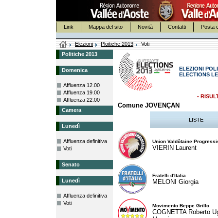
Link
Mappa del sito
Novità
Contatti
Posta c
Elezioni
Ploitiche 2013
Voti
Politiche 2013
ELEZIONI POLI
Domenica
ELECTIONS LE
Affluenza 12.00
Affluenza 19.00
- RISUL
Affluenza 22.00
Comune JOVENÇAN
Camera
LISTE
Lunedì
Affluenza definitiva
Union Valdôtaine Progressi
VIERIN Laurent
Voti
Senato
Fratelli d'Italia
Lunedì
MELONI Giorgia
Affluenza definitiva
Voti
Movimento Beppe Grillo
COGNETTA Roberto U