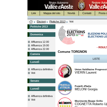
Link
Mappa del sito
Novità
Contatti
Posta c
Elezioni
Ploitiche 2013
Voti
Politiche 2013
ELEZIONI POLI
Domenica
ELECTIONS LE
Affluenza 12.00
Affluenza 19.00
- RISUL
Affluenza 22.00
Comune TORGNON
Camera
LISTE
Lunedì
Affluenza definitiva
Union Valdôtaine Progressi
VIERIN Laurent
Voti
Senato
Fratelli d'Italia
Lunedì
MELONI Giorgia
Affluenza definitiva
Voti
Movimento Beppe Grillo
COGNETTA Roberto U