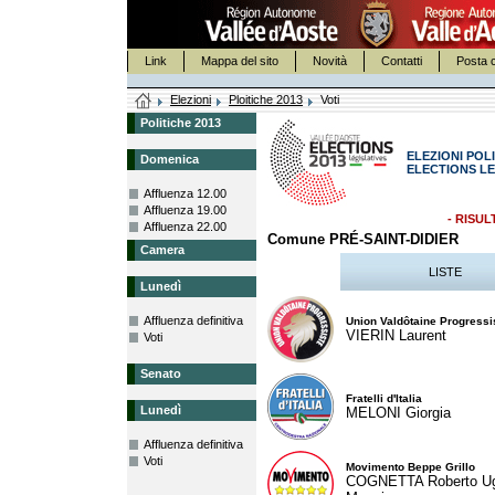
Link
Mappa del sito
Novità
Contatti
Posta c
Elezioni
Ploitiche 2013
Voti
Politiche 2013
ELEZIONI POLI
Domenica
ELECTIONS LE
Affluenza 12.00
Affluenza 19.00
- RISUL
Affluenza 22.00
Comune PRÉ-SAINT-DIDIER
Camera
LISTE
Lunedì
Affluenza definitiva
Union Valdôtaine Progressi
VIERIN Laurent
Voti
Senato
Fratelli d'Italia
Lunedì
MELONI Giorgia
Affluenza definitiva
Voti
Movimento Beppe Grillo
COGNETTA Roberto U