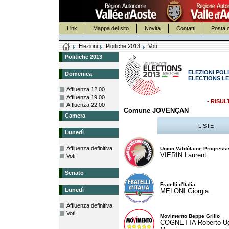
Link
Mappa del sito
Novità
Contatti
Posta c
Elezioni
Ploitiche 2013
Voti
Politiche 2013
ELEZIONI POLI
Domenica
ELECTIONS LE
Affluenza 12.00
Affluenza 19.00
- RISUL
Affluenza 22.00
Comune JOVENÇAN
Camera
LISTE
Lunedì
Affluenza definitiva
Union Valdôtaine Progressi
VIERIN Laurent
Voti
Senato
Fratelli d'Italia
Lunedì
MELONI Giorgia
Affluenza definitiva
Voti
Movimento Beppe Grillo
COGNETTA Roberto U