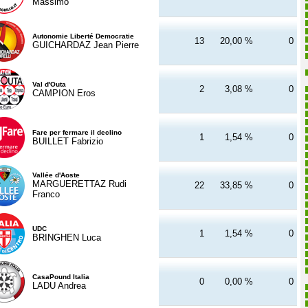
Massimo
Autonomie Liberté Democratie
13
20,00 %
0
GUICHARDAZ Jean Pierre
Val d'Outa
2
3,08 %
0
CAMPION Eros
Fare per fermare il declino
1
1,54 %
0
BUILLET Fabrizio
Vallée d'Aoste
MARGUERETTAZ Rudi
22
33,85 %
0
Franco
UDC
1
1,54 %
0
BRINGHEN Luca
CasaPound Italia
0
0,00 %
0
LADU Andrea