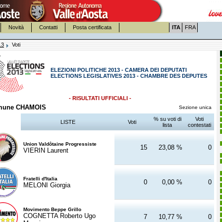
Novità
Contatti
Posta certificata
ITA
FRA
13
Voti
ELEZIONI POLITICHE 2013 - CAMERA DEI DEPUTATI
ELECTIONS LEGISLATIVES 2013 - CHAMBRE DES DEPUTES
- RISULTATI UFFICIALI -
mune CHAMOIS
Sezione unica
% su voti di
Voti
LISTE
Voti
lista
contestati
Union Valdôtaine Progressiste
15
23,08 %
0
VIERIN Laurent
Fratelli d'Italia
0
0,00 %
0
MELONI Giorgia
Movimento Beppe Grillo
COGNETTA Roberto Ugo
7
10,77 %
0