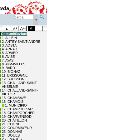
Comuni/Sezioni
1. ALLEIN
2. ANTEY-SAINT-ANDRÉ
3. AOSTA
4. ARNAD
5. ARVIER
6. AVISE
7. AYAS
8. AYMAVILLES
9. BARD
10. BIONAZ
11. BRISSOGNE
12. BRUSSON
13. CHALLAND-SAINT-
ANSELME
14. CHALLAND-SAINT-
VICTOR
15. CHAMBAVE
16. CHAMOIS
1. MUNICIPIO
17. CHAMPDEPRAZ
18. CHAMPORCHER
19. CHARVENSOD
20. CHÂTILLON
21. COGNE
22. COURMAYEUR
23. DONNAS
24. DOUES
25. EMARÈSE