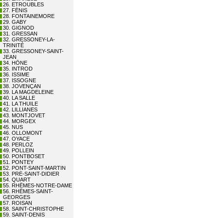
26. ETROUBLES
27. FÉNIS
28. FONTAINEMORE
29. GABY
30. GIGNOD
31. GRESSAN
32. GRESSONEY-LA-
TRINITÉ
33. GRESSONEY-SAINT-
JEAN
34. HÔNE
35. INTROD
36. ISSIME
37. ISSOGNE
38. JOVENÇAN
39. LA MAGDELEINE
40. LA SALLE
41. LA THUILE
42. LILLIANES
43. MONTJOVET
44. MORGEX
45. NUS
46. OLLOMONT
47. OYACE
48. PERLOZ
49. POLLEIN
50. PONTBOSET
51. PONTEY
52. PONT-SAINT-MARTIN
53. PRÉ-SAINT-DIDIER
54. QUART
55. RHÊMES-NOTRE-DAME
56. RHÊMES-SAINT-
GEORGES
57. ROISAN
58. SAINT-CHRISTOPHE
59. SAINT-DENIS