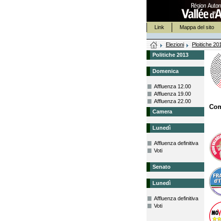
Link
Mappa del sito
Elezioni
Ploitiche 20
Politiche 2013
Domenica
Affluenza 12.00
Affluenza 19.00
Affluenza 22.00
Co
Camera
Lunedì
Affluenza definitiva
Voti
Senato
Lunedì
Affluenza definitiva
Voti