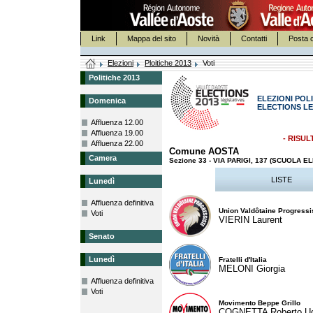
Link
Mappa del sito
Novità
Contatti
Posta c
Elezioni
Ploitiche 2013
Voti
Politiche 2013
ELEZIONI POLI
Domenica
ELECTIONS LE
Affluenza 12.00
Affluenza 19.00
- RISUL
Affluenza 22.00
Comune AOSTA
Camera
Sezione 33 - VIA PARIGI, 137 (SCUOLA 
LISTE
Lunedì
Affluenza definitiva
Union Valdôtaine Progressi
Voti
VIERIN Laurent
Senato
Lunedì
Fratelli d'Italia
MELONI Giorgia
Affluenza definitiva
Voti
Movimento Beppe Grillo
COGNETTA Roberto U