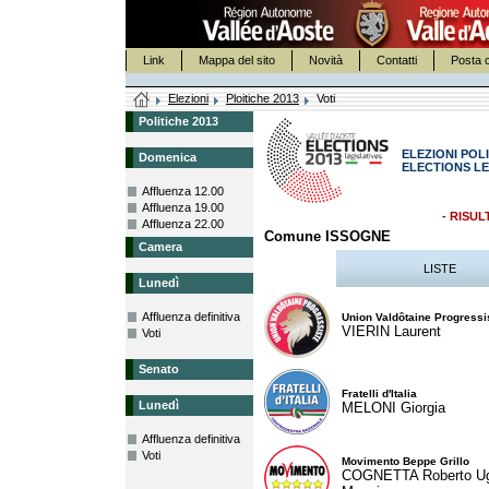
Link
Mappa del sito
Novità
Contatti
Posta c
Elezioni
Ploitiche 2013
Voti
Politiche 2013
ELEZIONI POLI
Domenica
ELECTIONS LE
Affluenza 12.00
Affluenza 19.00
- RISUL
Affluenza 22.00
Comune ISSOGNE
Camera
LISTE
Lunedì
Affluenza definitiva
Union Valdôtaine Progressi
VIERIN Laurent
Voti
Senato
Fratelli d'Italia
Lunedì
MELONI Giorgia
Affluenza definitiva
Voti
Movimento Beppe Grillo
COGNETTA Roberto U