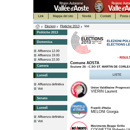
Link
Mappa del sito
Novità
Contatti
Posta c
Elezioni
Ploitiche 2013
Voti
Politiche 2013
ELEZIONI POLI
Domenica
ELECTIONS LE
Affluenza 12.00
Affluenza 19.00
- RISUL
Affluenza 22.00
Comune AOSTA
Camera
Sezione 26 - C.SO ST. MARTIN DE CORL
LISTE
Lunedì
Affluenza definitiva
Union Valdôtaine Progressi
Voti
VIERIN Laurent
Senato
Lunedì
Fratelli d'Italia
MELONI Giorgia
Affluenza definitiva
Voti
Movimento Beppe Grillo
COGNETTA Roberto U